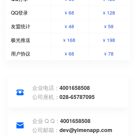
QQ登录
68
128
¥
¥
友盟统计
48
58
¥
¥
极光推送
168
198
¥
¥
用户协议
68
78
¥
¥
企业电话：
4001658508
公司座机：
028-65787095
企业 Q Q：
4001658508
公司邮箱：
dev@yimenapp.com