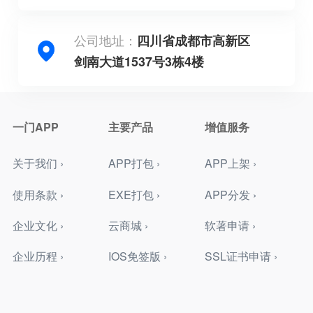
公司地址：
四川省成都市高新区
剑南大道1537号3栋4楼
一门APP
主要产品
增值服务
关于我们 ›
APP打包 ›
APP上架 ›
使用条款 ›
EXE打包 ›
APP分发 ›
企业文化 ›
云商城 ›
软著申请 ›
企业历程 ›
IOS免签版 ›
SSL证书申请 ›