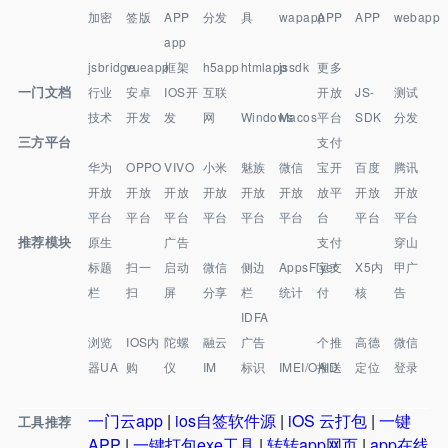
加密
签版
APP
分发
具
wapapp
APP
APP
webapp
app
jsbridge
vueapp
框架
h5app
htmlapp
jssdk
更多
一门文档
行业
安卓
IOS开
互联
开放
JS-
测试
技术
开发
发
网
Windows
Macos
平台
SDK
分发
三方平台
支付
华为
OPPO
VIVO
小米
魅族
微信
宝开
百度
腾讯
开放
开放
开放
开放
开放
开放
放平
开放
开放
平台
平台
平台
平台
平台
平台
台
平台
平台
推荐模块
原生
广告
支付
穿山
标题
扫一
启动
微信
侧边
AppsFlyer
宝支
X5内
甲广
栏
扫
屏
分享
栏
统计
付
核
告
IDFA
浏览
IOS内
陀螺
融云
广告
个推
高德
微信
器UA
购
仪
IM
标识
IMEI/OAID
推送
定位
登录
一门云app
|
ios自签软件源
|
iOS 云打包
|
一键
工具推荐
APP
|
一键打包exe工具
|
转转app网页
|
app在线