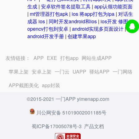
生成
|
安卓软件签名提取工具
|
app认领功能页面
|
mt管理器打包apk
|
ios 将app打包为ipa
|
对话生
成器 ios
|
同时开发android和ios
|
ios开发 修图
|
opencv打包到安卓
|
android实现多页面设计
|
android开发手册
|
创建苹果app
友情链接：
APP
EXE
打包app
网站生成APP
苹果上架
安卓上架
一门云
UAPP
驿站APP
一门网络
APP截图美化
app封装
©2015-2021 一门APP yimenapp.com
川公网安备 51019002001185号
蜀ICP备17005078号-3
产品文档