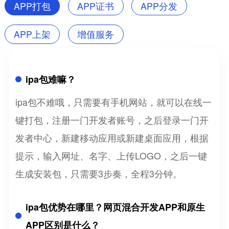
APP打包
APP证书
APP分发
APP上架
增值服务
ipa包难嘛？
ipa包不难哦，只需要有手机网站，就可以在线一
键打包，注册一门开发者账号，之后登录一门开
发者中心，新建移动应用或新建桌面应用，根据
提示，输入网址、名字、上传LOGO，之后一键
生成安装包，只需要3步奏，全程3分钟。
ipa包优势在哪里？网页混合开发APP和原生
APP区别是什么？