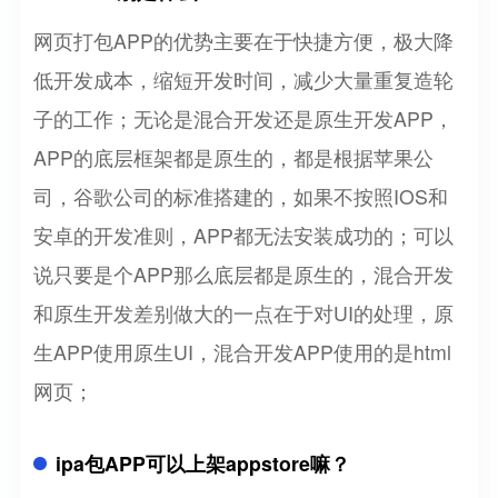
网页打包APP的优势主要在于快捷方便，极大降
低开发成本，缩短开发时间，减少大量重复造轮
子的工作；无论是混合开发还是原生开发APP，
APP的底层框架都是原生的，都是根据苹果公
司，谷歌公司的标准搭建的，如果不按照IOS和
安卓的开发准则，APP都无法安装成功的；可以
说只要是个APP那么底层都是原生的，混合开发
和原生开发差别做大的一点在于对UI的处理，原
生APP使用原生UI，混合开发APP使用的是html
网页；
ipa包APP可以上架appstore嘛？