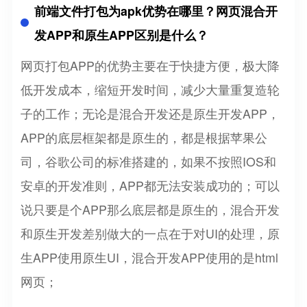
前端文件打包为apk优势在哪里？网页混合开
发APP和原生APP区别是什么？
网页打包APP的优势主要在于快捷方便，极大降
低开发成本，缩短开发时间，减少大量重复造轮
子的工作；无论是混合开发还是原生开发APP，
APP的底层框架都是原生的，都是根据苹果公
司，谷歌公司的标准搭建的，如果不按照IOS和
安卓的开发准则，APP都无法安装成功的；可以
说只要是个APP那么底层都是原生的，混合开发
和原生开发差别做大的一点在于对UI的处理，原
生APP使用原生UI，混合开发APP使用的是html
网页；