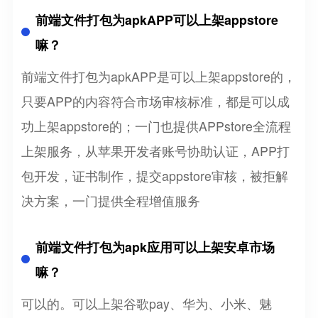
前端文件打包为apkAPP可以上架appstore
嘛？
前端文件打包为apkAPP是可以上架appstore的，
只要APP的内容符合市场审核标准，都是可以成
功上架appstore的；一门也提供APPstore全流程
上架服务，从苹果开发者账号协助认证，APP打
包开发，证书制作，提交appstore审核，被拒解
决方案，一门提供全程增值服务
前端文件打包为apk应用可以上架安卓市场
嘛？
可以的。可以上架谷歌pay、华为、小米、魅