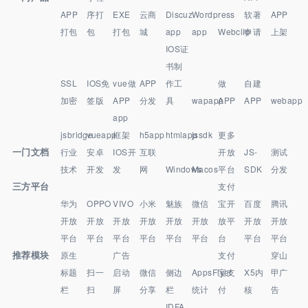
APP
序打
EXE
云商
Discuz
Wordpress
软著
APP
打包
包
打包
城
app
app
Webclip
申请
上架
IOS证
书制
SSL
IOS免
vue做
APP
作工
做
自建
加密
签版
APP
分发
具
wapapp
APP
APP
webapp
app
jsbridge
vueapp
框架
h5app
htmlapp
jssdk
更多
一门文档
行业
安卓
IOS开
互联
开放
JS-
测试
技术
开发
发
网
Windows
Macos
平台
SDK
分发
三方平台
支付
华为
OPPO
VIVO
小米
魅族
微信
宝开
百度
腾讯
开放
开放
开放
开放
开放
开放
放平
开放
开放
平台
平台
平台
平台
平台
平台
台
平台
平台
推荐模块
原生
广告
支付
穿山
标题
扫一
启动
微信
侧边
AppsFlyer
宝支
X5内
甲广
栏
扫
屏
分享
栏
统计
付
核
告
IDFA