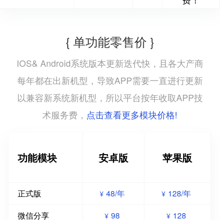
{ 单功能零售价 }
IOS& Android系统版本更新迭代快，且各大产商
每年都在出新机型，导致APP需要一直进行更新
以兼容新系统新机型，所以平台按年收取APP技
点击查看更多模块价格!
术服务费，
功能模块
安卓版
苹果版
正式版
48/年
128/年
¥
¥
微信分享
98
128
¥
¥