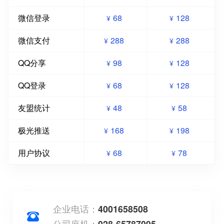
微信登录
68
128
¥
¥
微信支付
288
288
¥
¥
QQ分享
98
128
¥
¥
QQ登录
68
128
¥
¥
友盟统计
48
58
¥
¥
极光推送
168
198
¥
¥
用户协议
68
78
¥
¥
企业电话：
4001658508
公司座机：
028-65787095