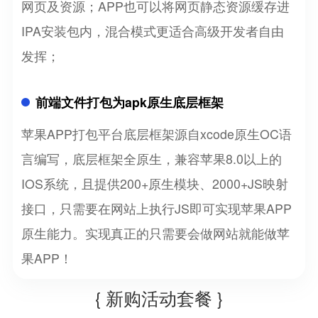
网页及资源；APP也可以将网页静态资源缓存进
IPA安装包内，混合模式更适合高级开发者自由
发挥；
前端文件打包为apk原生底层框架
苹果APP打包平台底层框架源自xcode原生OC语
言编写，底层框架全原生，兼容苹果8.0以上的
IOS系统，且提供200+原生模块、2000+JS映射
接口，只需要在网站上执行JS即可实现苹果APP
原生能力。实现真正的只需要会做网站就能做苹
果APP！
{ 新购活动套餐 }