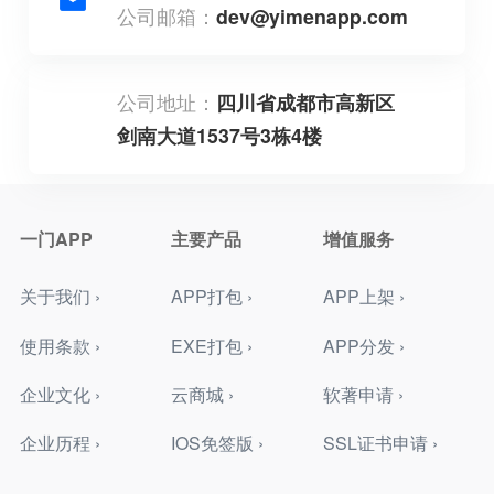
公司邮箱：
dev@yimenapp.com
公司地址：
四川省成都市高新区
剑南大道1537号3栋4楼
一门APP
主要产品
增值服务
关于我们 ›
APP打包 ›
APP上架 ›
使用条款 ›
EXE打包 ›
APP分发 ›
企业文化 ›
云商城 ›
软著申请 ›
企业历程 ›
IOS免签版 ›
SSL证书申请 ›