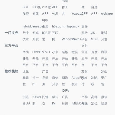
书制
SSL
IOS免
vue做
APP
作工
做
自建
加密
签版
APP
分发
具
wapapp
APP
APP
webapp
app
jsbridge
vueapp
框架
h5app
htmlapp
jssdk
更多
一门文档
行业
安卓
IOS开
互联
开放
JS-
测试
技术
开发
发
网
Windows
Macos
平台
SDK
分发
三方平台
支付
华为
OPPO
VIVO
小米
魅族
微信
宝开
百度
腾讯
开放
开放
开放
开放
开放
开放
放平
开放
开放
平台
平台
平台
平台
平台
平台
台
平台
平台
推荐模块
原生
广告
支付
穿山
标题
扫一
启动
微信
侧边
AppsFlyer
宝支
X5内
甲广
栏
扫
屏
分享
栏
统计
付
核
告
IDFA
浏览
IOS内
陀螺
融云
广告
个推
高德
微信
器UA
购
仪
IM
标识
IMEI/OAID
推送
定位
登录