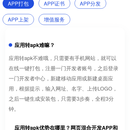
APP打包
APP证书
APP分发
APP上架
增值服务
应用转apk难嘛？
应用转apk不难哦，只需要有手机网站，就可以
在线一键打包，注册一门开发者账号，之后登录
一门开发者中心，新建移动应用或新建桌面应
用，根据提示，输入网址、名字、上传LOGO，
之后一键生成安装包，只需要3步奏，全程3分
钟。
应用转apk优势在哪里？网页混合开发APP和