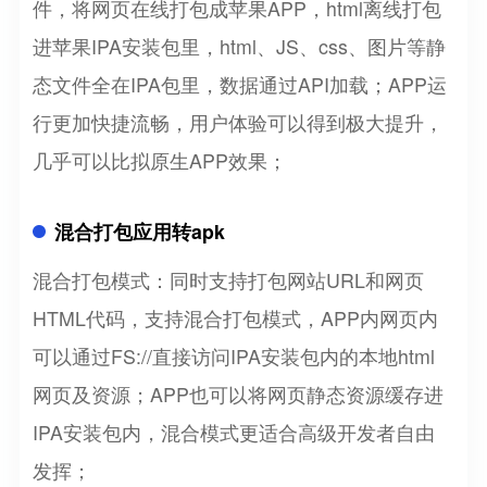
件，将网页在线打包成苹果APP，html离线打包
进苹果IPA安装包里，html、JS、css、图片等静
态文件全在IPA包里，数据通过API加载；APP运
行更加快捷流畅，用户体验可以得到极大提升，
几乎可以比拟原生APP效果；
混合打包应用转apk
混合打包模式：同时支持打包网站URL和网页
HTML代码，支持混合打包模式，APP内网页内
可以通过FS://直接访问IPA安装包内的本地html
网页及资源；APP也可以将网页静态资源缓存进
IPA安装包内，混合模式更适合高级开发者自由
发挥；