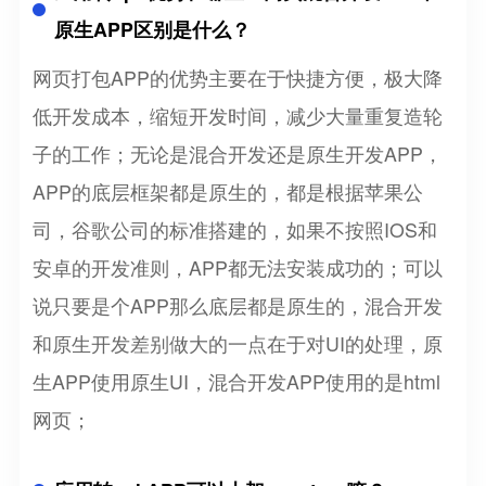
原生APP区别是什么？
网页打包APP的优势主要在于快捷方便，极大降
低开发成本，缩短开发时间，减少大量重复造轮
子的工作；无论是混合开发还是原生开发APP，
APP的底层框架都是原生的，都是根据苹果公
司，谷歌公司的标准搭建的，如果不按照IOS和
安卓的开发准则，APP都无法安装成功的；可以
说只要是个APP那么底层都是原生的，混合开发
和原生开发差别做大的一点在于对UI的处理，原
生APP使用原生UI，混合开发APP使用的是html
网页；