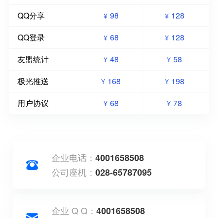
QQ分享
98
128
¥
¥
QQ登录
68
128
¥
¥
友盟统计
48
58
¥
¥
极光推送
168
198
¥
¥
用户协议
68
78
¥
¥
企业电话：
4001658508
公司座机：
028-65787095
企业 Q Q：
4001658508