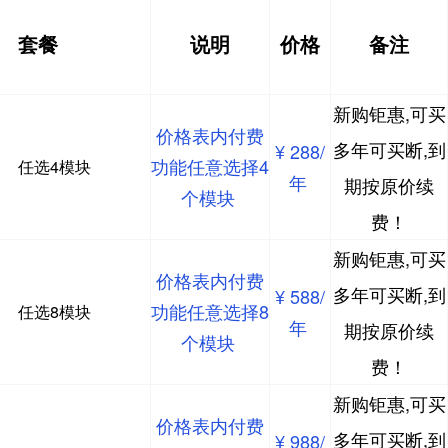
套餐
说明
价格
备注
新购钜惠,可买
价格表内付费
多年可买断,到
¥ 288/
功能任意选择4
任选4模块
年
期按原价续
个模块
费！
新购钜惠,可买
价格表内付费
多年可买断,到
¥ 588/
功能任意选择8
任选8模块
年
期按原价续
个模块
费！
新购钜惠,可买
价格表内付费
多年可买断,到
¥ 988/