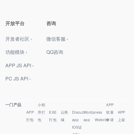
开放平台
咨询
开发者社区 ›
微信客服 ›
功能模块 ›
QQ咨询
APP JS API ›
PC JS API ›
一门产品
小程
APP
APP
序打
EXE
云商
Discuz
Wordpress
软著
APP
打包
包
打包
城
app
app
Webclip
申请
上架
IOS证