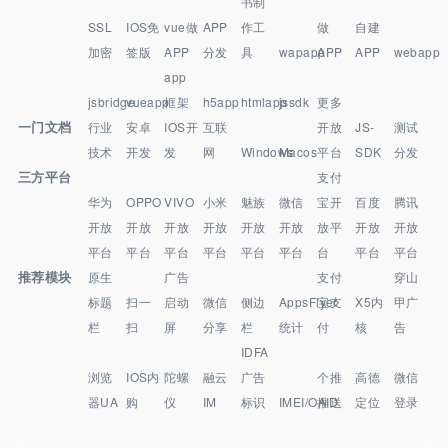
书制
SSL
IOS免
vue做
APP
作工
做
自建
加密
签版
APP
分发
具
wapapp
APP
APP
webapp
app
jsbridge
vueapp
框架
h5app
htmlapp
jssdk
更多
一门文档
行业
安卓
IOS开
互联
开放
JS-
测试
技术
开发
发
网
Windows
Macos
平台
SDK
分发
三方平台
支付
华为
OPPO
VIVO
小米
魅族
微信
宝开
百度
腾讯
开放
开放
开放
开放
开放
开放
放平
开放
开放
平台
平台
平台
平台
平台
平台
台
平台
平台
推荐模块
原生
广告
支付
穿山
标题
扫一
启动
微信
侧边
AppsFlyer
宝支
X5内
甲广
栏
扫
屏
分享
栏
统计
付
核
告
IDFA
浏览
IOS内
陀螺
融云
广告
个推
高德
微信
器UA
购
仪
IM
标识
IMEI/OAID
推送
定位
登录