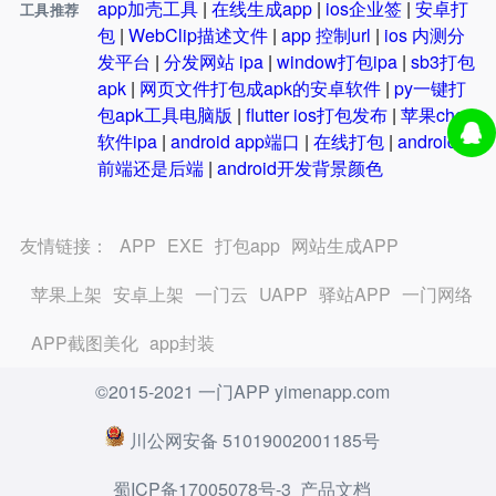
app加壳工具
|
在线生成app
|
ios企业签
|
安卓打
工具推荐
包
|
WebClip描述文件
|
app 控制url
|
ios 内测分
发平台
|
分发网站 ipa
|
window打包ipa
|
sb3打包
apk
|
网页文件打包成apk的安卓软件
|
py一键打
包apk工具电脑版
|
flutter ios打包发布
|
苹果choc
软件ipa
|
android app端口
|
在线打包
|
android是
前端还是后端
|
android开发背景颜色
友情链接：
APP
EXE
打包app
网站生成APP
苹果上架
安卓上架
一门云
UAPP
驿站APP
一门网络
APP截图美化
app封装
©2015-2021 一门APP yimenapp.com
川公网安备 51019002001185号
蜀ICP备17005078号-3
产品文档