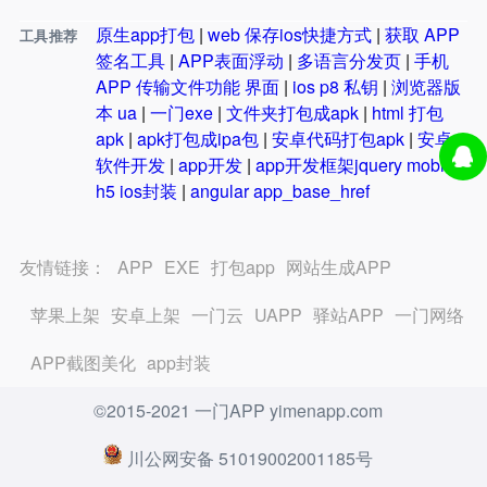
原生app打包
|
web 保存ios快捷方式
|
获取 APP
工具推荐
签名工具
|
APP表面浮动
|
多语言分发页
|
手机
APP 传输文件功能 界面
|
ios p8 私钥
|
浏览器版
本 ua
|
一门exe
|
文件夹打包成apk
|
html 打包
apk
|
apk打包成ipa包
|
安卓代码打包apk
|
安卓
软件开发
|
app开发
|
app开发框架jquery mobile
|
h5 ios封装
|
angular app_base_href
友情链接：
APP
EXE
打包app
网站生成APP
苹果上架
安卓上架
一门云
UAPP
驿站APP
一门网络
APP截图美化
app封装
©2015-2021 一门APP yimenapp.com
川公网安备 51019002001185号