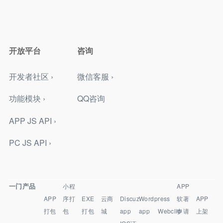
开放平台
咨询
开发者社区 ›
微信客服 ›
功能模块 ›
QQ咨询
APP JS API ›
PC JS API ›
一门产品
小程
APP
APP
序打
EXE
云商
Discuz
Wordpress
软著
APP
打包
包
打包
城
app
app
Webclip
申请
上架