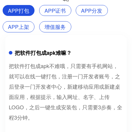
APP打包
APP证书
APP分发
APP上架
增值服务
把软件打包成apk难嘛？
把软件打包成apk不难哦，只需要有手机网站，
就可以在线一键打包，注册一门开发者账号，之
后登录一门开发者中心，新建移动应用或新建桌
面应用，根据提示，输入网址、名字、上传
LOGO，之后一键生成安装包，只需要3步奏，全
程3分钟。