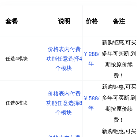
套餐
说明
价格
备注
新购钜惠,可买
价格表内付费
多年可买断,到
¥ 288/
功能任意选择4
任选4模块
年
期按原价续
个模块
费！
新购钜惠,可买
价格表内付费
多年可买断,到
¥ 588/
功能任意选择8
任选8模块
年
期按原价续
个模块
费！
新购钜惠,可买