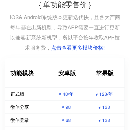
{ 单功能零售价 }
IOS& Android系统版本更新迭代快，且各大产商
每年都在出新机型，导致APP需要一直进行更新
以兼容新系统新机型，所以平台按年收取APP技
点击查看更多模块价格!
术服务费，
功能模块
安卓版
苹果版
正式版
48/年
128/年
¥
¥
微信分享
98
128
¥
¥
微信登录
68
128
¥
¥