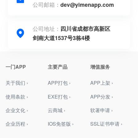
公司邮箱：
dev@yimenapp.com
公司地址：
四川省成都市高新区
剑南大道1537号3栋4楼
一门APP
主要产品
增值服务
关于我们 ›
APP打包 ›
APP上架 ›
使用条款 ›
EXE打包 ›
APP分发 ›
企业文化 ›
云商城 ›
软著申请 ›
企业历程 ›
IOS免签版 ›
SSL证书申请 ›