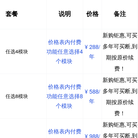
套餐
说明
价格
备注
新购钜惠,可买
价格表内付费
多年可买断,到
¥ 288/
功能任意选择4
任选4模块
年
期按原价续
个模块
费！
新购钜惠,可买
价格表内付费
多年可买断,到
¥ 588/
功能任意选择8
任选8模块
年
期按原价续
个模块
费！
新购钜惠,可买
价格表内付费
多年可买断,到
¥ 988/