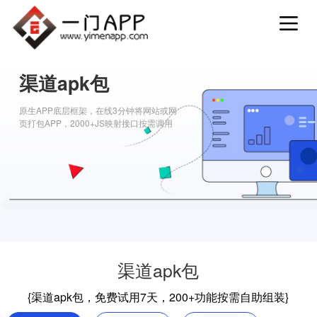
渠道apk包
原生APP底层框架，在线3分钟将网站或网
页打包APP，2000+JS映射接口按需调用
渠道apk包
{渠道apk包，免费试用7天，200+功能按需自助组装}