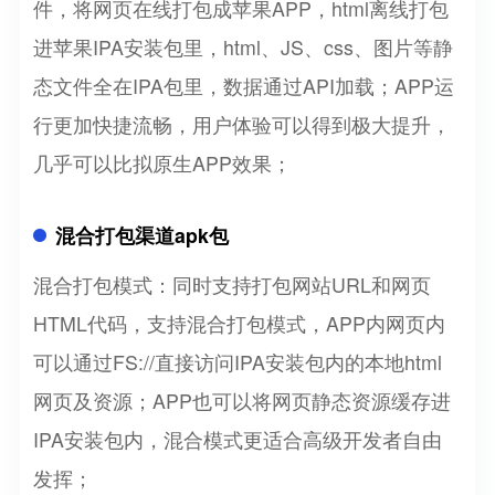
件，将网页在线打包成苹果APP，html离线打包
进苹果IPA安装包里，html、JS、css、图片等静
态文件全在IPA包里，数据通过API加载；APP运
行更加快捷流畅，用户体验可以得到极大提升，
几乎可以比拟原生APP效果；
混合打包渠道apk包
混合打包模式：同时支持打包网站URL和网页
HTML代码，支持混合打包模式，APP内网页内
可以通过FS://直接访问IPA安装包内的本地html
网页及资源；APP也可以将网页静态资源缓存进
IPA安装包内，混合模式更适合高级开发者自由
发挥；