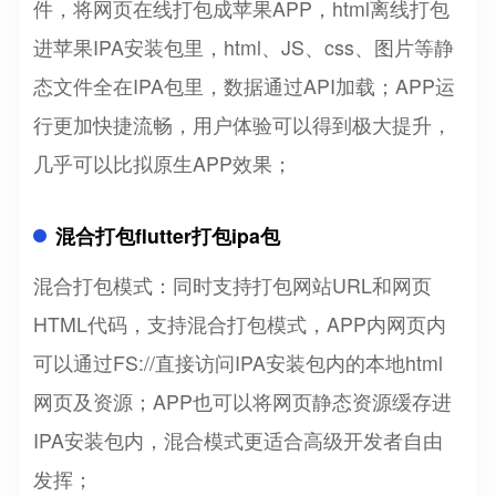
件，将网页在线打包成苹果APP，html离线打包
进苹果IPA安装包里，html、JS、css、图片等静
态文件全在IPA包里，数据通过API加载；APP运
行更加快捷流畅，用户体验可以得到极大提升，
几乎可以比拟原生APP效果；
混合打包flutter打包ipa包
混合打包模式：同时支持打包网站URL和网页
HTML代码，支持混合打包模式，APP内网页内
可以通过FS://直接访问IPA安装包内的本地html
网页及资源；APP也可以将网页静态资源缓存进
IPA安装包内，混合模式更适合高级开发者自由
发挥；