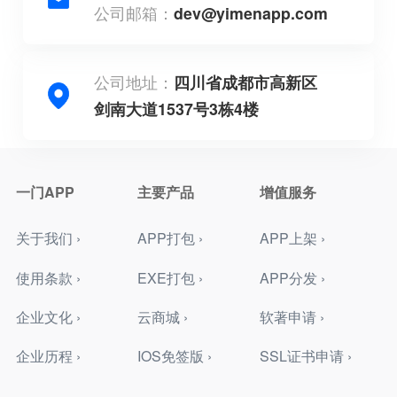
公司邮箱：
dev@yimenapp.com
公司地址：
四川省成都市高新区
剑南大道1537号3栋4楼
一门APP
主要产品
增值服务
关于我们 ›
APP打包 ›
APP上架 ›
使用条款 ›
EXE打包 ›
APP分发 ›
企业文化 ›
云商城 ›
软著申请 ›
企业历程 ›
IOS免签版 ›
SSL证书申请 ›