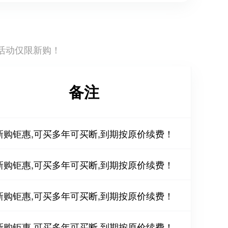
活动仅限新购！
备注
新购钜惠,可买多年可买断,到期按原价续费！
新购钜惠,可买多年可买断,到期按原价续费！
新购钜惠,可买多年可买断,到期按原价续费！
新购钜惠,可买多年可买断,到期按原价续费！