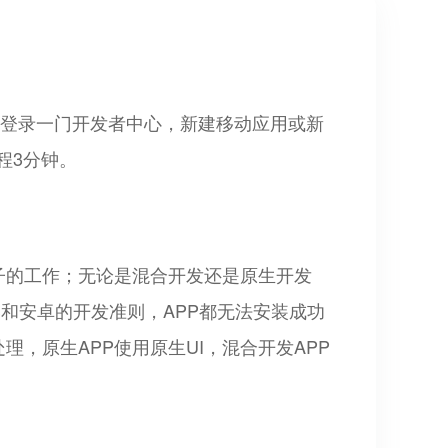
，之后登录一门开发者中心，新建移动应用或新
程3分钟。
子的工作；无论是混合开发还是原生开发
S和安卓的开发准则，APP都无法安装成功
，原生APP使用原生UI，混合开发APP