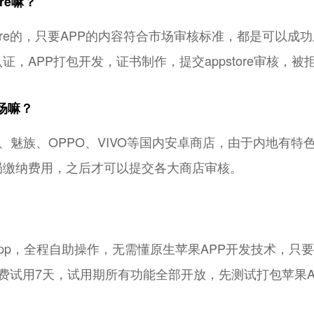
ore嘛？
架appstore的，只要APP的内容符合市场审核标准，都是可以成功上
，APP打包开发，证书制作，提交appstore审核，
市场嘛？
、魅族、OPPO、VIVO等国内安卓商店，由于内地有特
局缴纳费用，之后才可以提交各大商店审核。
pp，全程自助操作，无需懂原生苹果APP开发技术，只
免费试用7天，试用期所有功能全部开放，先测试打包苹果A