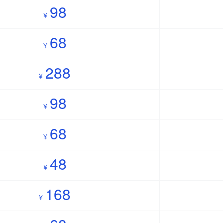
98
¥
68
¥
288
¥
98
¥
68
¥
48
¥
168
¥