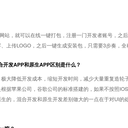
，只需要有手机网站，就可以在线一键打包，注册一门开发者账号
、上传LOGO，之后一键生成安装包，只需要3步奏，全
网页混合开发APP和原生APP区别是什么？
，极大降低开发成本，缩短开发时间，减少大量重复造轮
是根据苹果公司，谷歌公司的标准搭建的，如果不按照IO
生的，混合开发和原生开发差别做大的一点在于对UI的处理