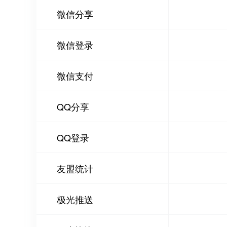
微信分享
微信登录
微信支付
QQ分享
QQ登录
友盟统计
极光推送