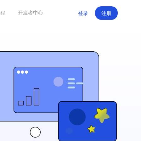
教程
开发者中心
登录
注册