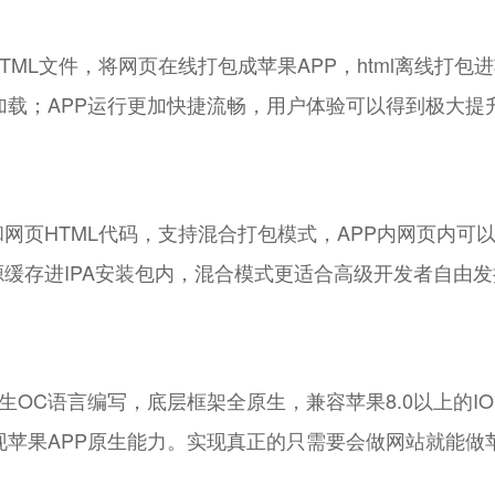
L文件，将网页在线打包成苹果APP，html离线打包进苹果
I加载；APP运行更加快捷流畅，用户体验可以得到极大提
页HTML代码，支持混合打包模式，APP内网页内可以通过F
源缓存进IPA安装包内，混合模式更适合高级开发者自由发
生OC语言编写，底层框架全原生，兼容苹果8.0以上的IOS
现苹果APP原生能力。实现真正的只需要会做网站就能做苹