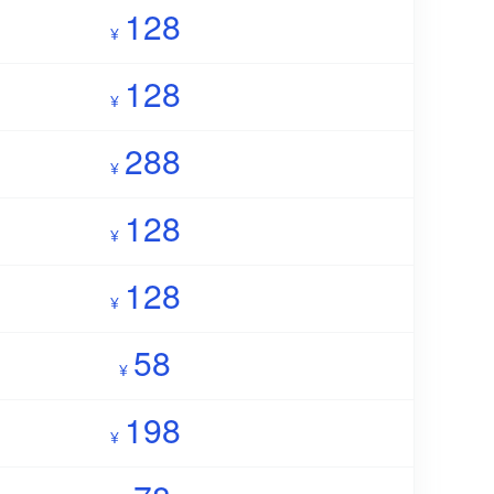
128
¥
128
¥
288
¥
128
¥
128
¥
58
¥
198
¥