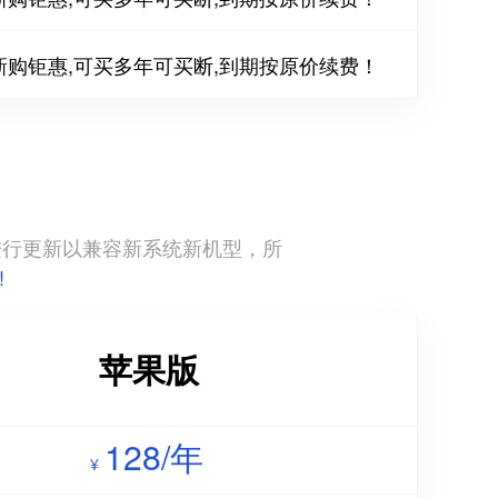
新购钜惠,可买多年可买断,到期按原价续费！
直进行更新以兼容新系统新机型，所
!
苹果版
128/年
¥