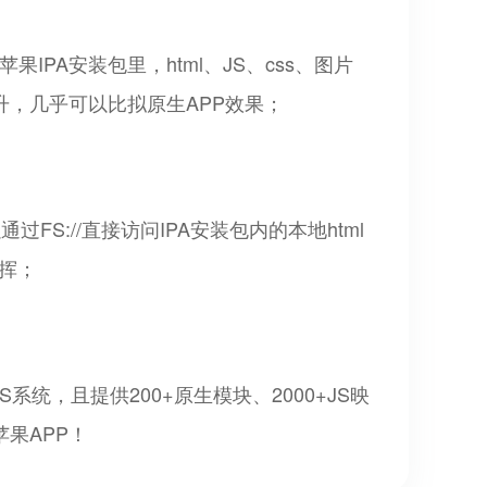
IPA安装包里，html、JS、css、图片
升，几乎可以比拟原生APP效果；
S://直接访问IPA安装包内的本地html
挥；
系统，且提供200+原生模块、2000+JS映
果APP！