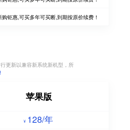
新购钜惠,可买多年可买断,到期按原价续费！
直进行更新以兼容新系统新机型，所
!
苹果版
128/年
¥