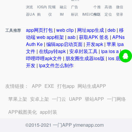
浏览
IOS内
陀螺
融云
广告
个推
高德
微信
器UA
购
仪
IM
标识
IMEI/OAID
推送
定位
登录
app网页打包
|
web clip
|
网址app生成
|
deb
|
移
工具推荐
动端 web app框架
|
aab
|
获取APK 签名
|
APNs
Auth Ke
|
编辑app启动页面
|
开发apk
|
苹果 ipa
文件
|
在线py转apk
|
安卓封装工具
|
ipa ios a
|
哔哩哔哩apk文件
|
朋友圈生成器ios版
|
ios 底层
开发
|
ipa文件怎么制作
友情链接：
APP
EXE
打包app
网站生成APP
苹果上架
安卓上架
一门云
UAPP
驿站APP
一门网络
APP截图美化
app封装
©2015-2021 一门APP yimenapp.com