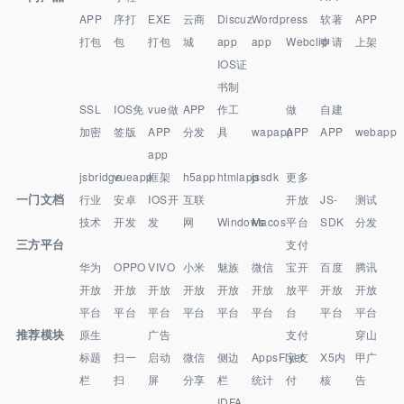
APP
序打
EXE
云商
Discuz
Wordpress
软著
APP
打包
包
打包
城
app
app
Webclip
申请
上架
IOS证
书制
SSL
IOS免
vue做
APP
作工
做
自建
加密
签版
APP
分发
具
wapapp
APP
APP
webapp
app
jsbridge
vueapp
框架
h5app
htmlapp
jssdk
更多
一门文档
行业
安卓
IOS开
互联
开放
JS-
测试
技术
开发
发
网
Windows
Macos
平台
SDK
分发
三方平台
支付
华为
OPPO
VIVO
小米
魅族
微信
宝开
百度
腾讯
开放
开放
开放
开放
开放
开放
放平
开放
开放
平台
平台
平台
平台
平台
平台
台
平台
平台
推荐模块
原生
广告
支付
穿山
标题
扫一
启动
微信
侧边
AppsFlyer
宝支
X5内
甲广
栏
扫
屏
分享
栏
统计
付
核
告
IDFA