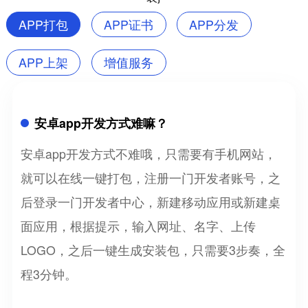
APP打包
APP证书
APP分发
APP上架
增值服务
安卓app开发方式难嘛？
安卓app开发方式不难哦，只需要有手机网站，
就可以在线一键打包，注册一门开发者账号，之
后登录一门开发者中心，新建移动应用或新建桌
面应用，根据提示，输入网址、名字、上传
LOGO，之后一键生成安装包，只需要3步奏，全
程3分钟。