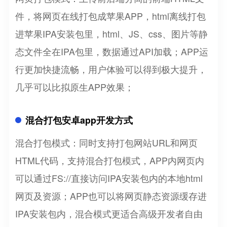
件，将网页在线打包成苹果APP，html离线打包
进苹果IPA安装包里，html、JS、css、图片等静
态文件全在IPA包里，数据通过API加载；APP运
行更加快捷流畅，用户体验可以得到极大提升，
几乎可以比拟原生APP效果；
混合打包安卓app开发方式
混合打包模式：同时支持打包网站URL和网页
HTML代码，支持混合打包模式，APP内网页内
可以通过FS://直接访问IPA安装包内的本地html
网页及资源；APP也可以将网页静态资源缓存进
IPA安装包内，混合模式更适合高级开发者自由