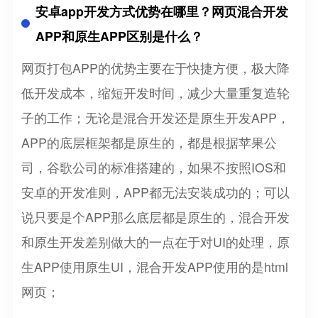
安卓app开发方式优势在哪里？网页混合开发
APP和原生APP区别是什么？
网页打包APP的优势主要在于快捷方便，极大降
低开发成本，缩短开发时间，减少大量重复造轮
子的工作；无论是混合开发还是原生开发APP，
APP的底层框架都是原生的，都是根据苹果公
司，谷歌公司的标准搭建的，如果不按照IOS和
安卓的开发准则，APP都无法安装成功的；可以
说只要是个APP那么底层都是原生的，混合开发
和原生开发差别做大的一点在于对UI的处理，原
生APP使用原生UI，混合开发APP使用的是html
网页；