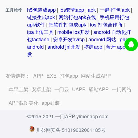
h5包装成app
|
ios套壳app
|
apk
|
一键 打包 apk
|
工具推荐
链接生成apk
|
网站打包apk在线
|
手机应用打包
apk软件
|
把软件打包成apk
|
ios 打包合作商
|
ipa上传工具
|
mobile ios开发
|
android 自动化打
包fastlane
|
安卓开发avrcp
|
android 网站
|
php
android
|
android jni开发
|
搭建app
|
蓝牙 app 开
发
友情链接：
APP
EXE
打包app
网站生成APP
苹果上架
安卓上架
一门云
UAPP
驿站APP
一门网络
APP截图美化
app封装
©2015-2021 一门APP yimenapp.com
川公网安备 51019002001185号