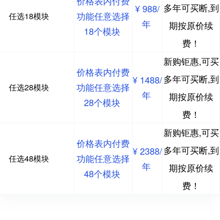
价格表内付费
多年可买断,到
¥ 988/
功能任意选择
任选18模块
年
期按原价续
18个模块
费！
新购钜惠,可买
价格表内付费
多年可买断,到
¥ 1488/
功能任意选择
任选28模块
年
期按原价续
28个模块
费！
新购钜惠,可买
价格表内付费
多年可买断,到
¥ 2388/
功能任意选择
任选48模块
年
期按原价续
48个模块
费！