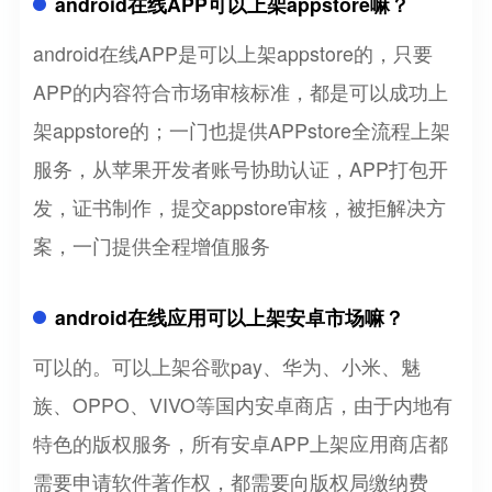
android在线APP可以上架appstore嘛？
android在线APP是可以上架appstore的，只要
APP的内容符合市场审核标准，都是可以成功上
架appstore的；一门也提供APPstore全流程上架
服务，从苹果开发者账号协助认证，APP打包开
发，证书制作，提交appstore审核，被拒解决方
案，一门提供全程增值服务
android在线应用可以上架安卓市场嘛？
可以的。可以上架谷歌pay、华为、小米、魅
族、OPPO、VIVO等国内安卓商店，由于内地有
特色的版权服务，所有安卓APP上架应用商店都
需要申请软件著作权，都需要向版权局缴纳费