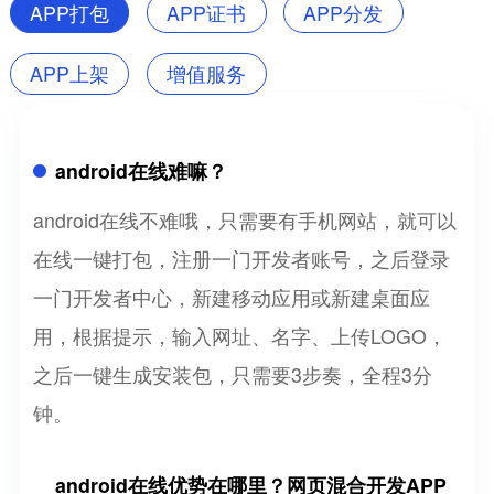
APP打包
APP证书
APP分发
APP上架
增值服务
android在线难嘛？
android在线不难哦，只需要有手机网站，就可以
在线一键打包，注册一门开发者账号，之后登录
一门开发者中心，新建移动应用或新建桌面应
用，根据提示，输入网址、名字、上传LOGO，
之后一键生成安装包，只需要3步奏，全程3分
钟。
android在线优势在哪里？网页混合开发APP