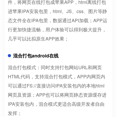
件，将网页在线打包成苹果APP，html离线打包
进苹果IPA安装包里，html、JS、css、图片等静
态文件全在IPA包里，数据通过API加载；APP运
行更加快捷流畅，用户体验可以得到极大提升，
几乎可以比拟原生APP效果；
混合打包android在线
混合打包模式：同时支持打包网站URL和网页
HTML代码，支持混合打包模式，APP内网页内
可以通过FS://直接访问IPA安装包内的本地html
网页及资源；APP也可以将网页静态资源缓存进
IPA安装包内，混合模式更适合高级开发者自由
发挥；