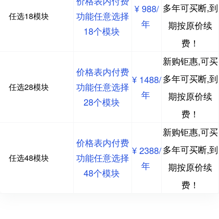
价格表内付费
多年可买断,到
¥ 988/
功能任意选择
任选18模块
年
期按原价续
18个模块
费！
新购钜惠,可买
价格表内付费
多年可买断,到
¥ 1488/
功能任意选择
任选28模块
年
期按原价续
28个模块
费！
新购钜惠,可买
价格表内付费
多年可买断,到
¥ 2388/
功能任意选择
任选48模块
年
期按原价续
48个模块
费！