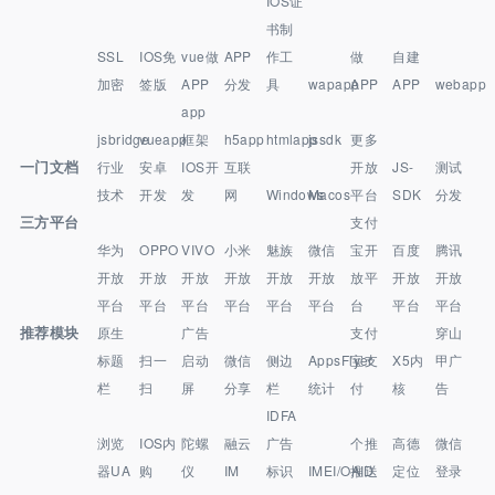
IOS证
书制
SSL
IOS免
vue做
APP
作工
做
自建
加密
签版
APP
分发
具
wapapp
APP
APP
webapp
app
jsbridge
vueapp
框架
h5app
htmlapp
jssdk
更多
一门文档
行业
安卓
IOS开
互联
开放
JS-
测试
技术
开发
发
网
Windows
Macos
平台
SDK
分发
三方平台
支付
华为
OPPO
VIVO
小米
魅族
微信
宝开
百度
腾讯
开放
开放
开放
开放
开放
开放
放平
开放
开放
平台
平台
平台
平台
平台
平台
台
平台
平台
推荐模块
原生
广告
支付
穿山
标题
扫一
启动
微信
侧边
AppsFlyer
宝支
X5内
甲广
栏
扫
屏
分享
栏
统计
付
核
告
IDFA
浏览
IOS内
陀螺
融云
广告
个推
高德
微信
器UA
购
仪
IM
标识
IMEI/OAID
推送
定位
登录