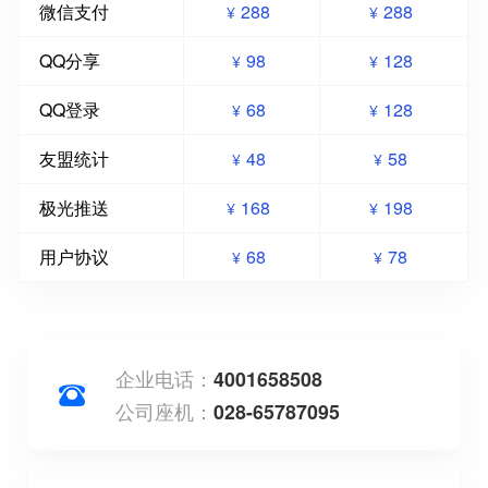
微信支付
288
288
¥
¥
QQ分享
98
128
¥
¥
QQ登录
68
128
¥
¥
友盟统计
48
58
¥
¥
极光推送
168
198
¥
¥
用户协议
68
78
¥
¥
企业电话：
4001658508
公司座机：
028-65787095