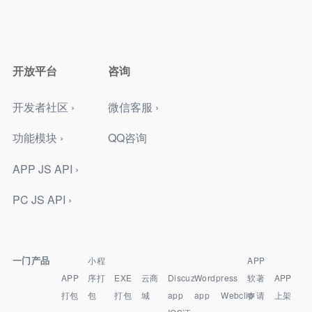
开放平台
咨询
开发者社区 ›
微信客服 ›
功能模块 ›
QQ咨询
APP JS API ›
PC JS API ›
一门产品
小程
APP
APP
序打
EXE
云商
Discuz
Wordpress
软著
APP
打包
包
打包
城
app
app
Webclip
申请
上架