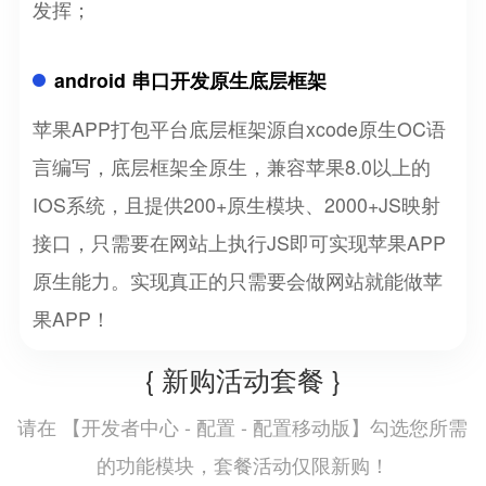
发挥；
android 串口开发原生底层框架
苹果APP打包平台底层框架源自xcode原生OC语
言编写，底层框架全原生，兼容苹果8.0以上的
IOS系统，且提供200+原生模块、2000+JS映射
接口，只需要在网站上执行JS即可实现苹果APP
原生能力。实现真正的只需要会做网站就能做苹
果APP！
{ 新购活动套餐 }
开发者中心 - 配置 - 配置移动版
请在 【
】勾选您所需
的功能模块，套餐活动仅限新购！