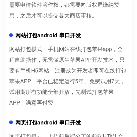
需要申请软件著作权，都需要向版权局缴纳费
用，之后才可以提交各大商店审核。
网站打包android 串口开发
网站打包模式：手机网站在线打包苹果app，全
程自助操作，无需懂原生苹果APP开发技术，只
要有手机H5网站，注册成为开发者即可在线打包
苹果APP；平台已稳定运行5年、免费试用7天，
试用期所有功能全部开放，先测试打包苹果
APP，满意再付费；
网页打包android 串口开发
网页打包模式：上传前后端分离的前端HTML文