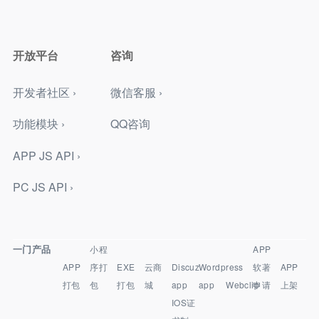
开放平台
咨询
开发者社区 ›
微信客服 ›
功能模块 ›
QQ咨询
APP JS API ›
PC JS API ›
一门产品
小程
APP
APP
序打
EXE
云商
Discuz
Wordpress
软著
APP
打包
包
打包
城
app
app
Webclip
申请
上架
IOS证