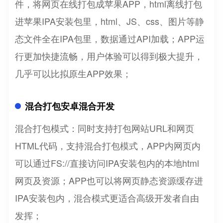
件，将网页在线打包成苹果APP，html离线打包
进苹果IPA安装包里，html、JS、css、图片等静
态文件全在IPA包里，数据通过API加载；APP运
行更加快捷流畅，用户体验可以得到极大提升，
几乎可以比拟原生APP效果；
混合打包安卓混合开发
混合打包模式：同时支持打包网站URL和网页
HTML代码，支持混合打包模式，APP内网页内
可以通过FS://直接访问IPA安装包内的本地html
网页及资源；APP也可以将网页静态资源缓存进
IPA安装包内，混合模式更适合高级开发者自由
发挥；