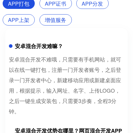
APP打包
APP证书
APP分发
APP上架
增值服务
安卓混合开发难嘛？
安卓混合开发不难哦，只需要有手机网站，就可
以在线一键打包，注册一门开发者账号，之后登
录一门开发者中心，新建移动应用或新建桌面应
用，根据提示，输入网址、名字、上传LOGO，
之后一键生成安装包，只需要3步奏，全程3分
钟。
安卓混合开发优势在哪里？网页混合开发APP