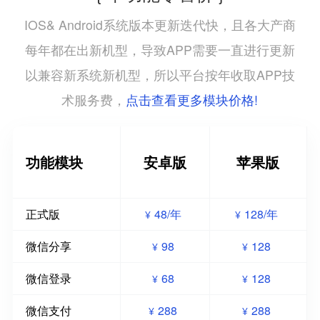
IOS& Android系统版本更新迭代快，且各大产商
每年都在出新机型，导致APP需要一直进行更新
以兼容新系统新机型，所以平台按年收取APP技
点击查看更多模块价格!
术服务费，
功能模块
安卓版
苹果版
正式版
48/年
128/年
¥
¥
微信分享
98
128
¥
¥
微信登录
68
128
¥
¥
微信支付
288
288
¥
¥