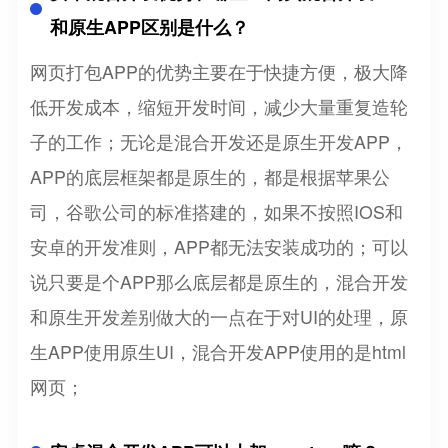
和原生APP区别是什么？
网页打包APP的优势主要在于快捷方便，极大降
低开发成本，缩短开发时间，减少大量重复造轮
子的工作；无论是混合开发还是原生开发APP，
APP的底层框架都是原生的，都是根据苹果公
司，谷歌公司的标准搭建的，如果不按照IOS和
安卓的开发准则，APP都无法安装成功的；可以
说只要是个APP那么底层都是原生的，混合开发
和原生开发差别做大的一点在于对UI的处理，原
生APP使用原生UI，混合开发APP使用的是html
网页；