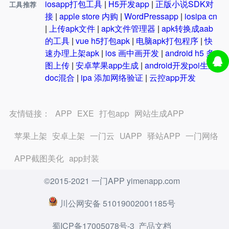
iosapp打包工具
|
H5开发app
|
正版小说SDK对
工具推荐
接
|
apple store 内购
|
WordPressapp
|
iosipa cn
|
上传apk文件
|
apk文件管理器
|
apk转换成aab
的工具
|
vue h5打包apk
|
电脑apk打包程序
|
快
速办理上架apk
|
ios 画中画开发
|
android h5 多
图上传
|
安卓苹果app生成
|
android开发poi生成
doc混合
|
ipa 添加网络验证
|
云控app开发
友情链接：
APP
EXE
打包app
网站生成APP
苹果上架
安卓上架
一门云
UAPP
驿站APP
一门网络
APP截图美化
app封装
©2015-2021 一门APP yimenapp.com
川公网安备 51019002001185号
蜀ICP备17005078号-3
产品文档