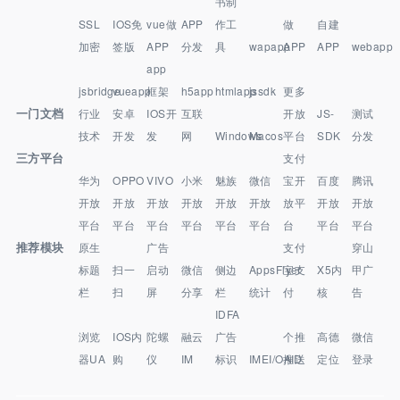
书制
SSL
IOS免
vue做
APP
作工
做
自建
加密
签版
APP
分发
具
wapapp
APP
APP
webapp
app
jsbridge
vueapp
框架
h5app
htmlapp
jssdk
更多
一门文档
行业
安卓
IOS开
互联
开放
JS-
测试
技术
开发
发
网
Windows
Macos
平台
SDK
分发
三方平台
支付
华为
OPPO
VIVO
小米
魅族
微信
宝开
百度
腾讯
开放
开放
开放
开放
开放
开放
放平
开放
开放
平台
平台
平台
平台
平台
平台
台
平台
平台
推荐模块
原生
广告
支付
穿山
标题
扫一
启动
微信
侧边
AppsFlyer
宝支
X5内
甲广
栏
扫
屏
分享
栏
统计
付
核
告
IDFA
浏览
IOS内
陀螺
融云
广告
个推
高德
微信
器UA
购
仪
IM
标识
IMEI/OAID
推送
定位
登录