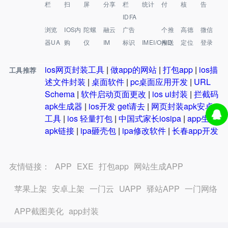
栏
扫
屏
分享
栏
统计
付
核
告
IDFA
浏览
IOS内
陀螺
融云
广告
个推
高德
微信
器UA
购
仪
IM
标识
IMEI/OAID
推送
定位
登录
ios网页封装工具
|
做app的网站
|
打包app
|
ios描
工具推荐
述文件封装
|
桌面软件
|
pc桌面应用开发
|
URL
Schema
|
软件启动页面更改
|
ios ui封装
|
拦截码
apk生成器
|
ios开发 get请去
|
网页封装apk安卓
工具
|
ios 轻量打包
|
中国式家长iosipa
|
app生成
apk链接
|
ipa砸壳包
|
ipa修改软件
|
长春app开发
友情链接：
APP
EXE
打包app
网站生成APP
苹果上架
安卓上架
一门云
UAPP
驿站APP
一门网络
APP截图美化
app封装