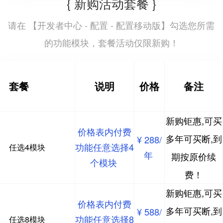
{ 新购活动套餐 }
开发者中心 - 配置 - 配置移动版
请在 【
】勾选您所需
的功能模块，套餐活动仅限新购！
套餐
说明
价格
备注
新购钜惠,可买
价格表内付费
多年可买断,到
¥ 288/
功能任意选择4
任选4模块
年
期按原价续
个模块
费！
新购钜惠,可买
价格表内付费
多年可买断,到
¥ 588/
功能任意选择8
任选8模块