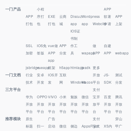
一门产品
小程
APP
APP
序打
EXE
云商
Discuz
Wordpress
软著
APP
打包
包
打包
城
app
app
Webclip
申请
上架
IOS证
书制
SSL
IOS免
vue做
APP
作工
做
自建
加密
签版
APP
分发
具
wapapp
APP
APP
webapp
app
jsbridge
vueapp
框架
h5app
htmlapp
jssdk
更多
一门文档
行业
安卓
IOS开
互联
开放
JS-
测试
技术
开发
发
网
Windows
Macos
平台
SDK
分发
三方平台
支付
华为
OPPO
VIVO
小米
魅族
微信
宝开
百度
腾讯
开放
开放
开放
开放
开放
开放
放平
开放
开放
平台
平台
平台
平台
平台
平台
台
平台
平台
推荐模块
原生
广告
支付
穿山
标题
扫一
启动
微信
侧边
AppsFlyer
宝支
X5内
甲广