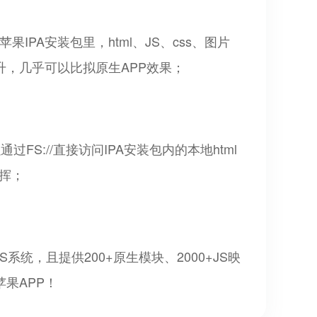
IPA安装包里，html、JS、css、图片
升，几乎可以比拟原生APP效果；
S://直接访问IPA安装包内的本地html
挥；
系统，且提供200+原生模块、2000+JS映
果APP！