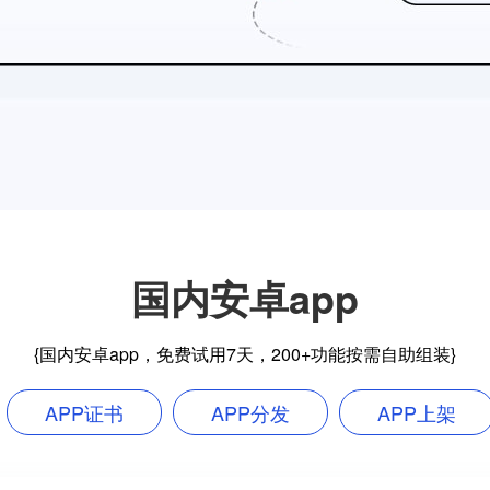
国内安卓app
{国内安卓app，免费试用7天，200+功能按需自助组装}
APP证书
APP分发
APP上架