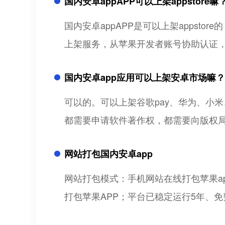
国内安卓appAPP可以上架appstore嘛
国内安卓appAPP是可以上架appstor
上架服务，从苹果开发者账号协助认证，A
国内安卓app应用可以上架安卓市场嘛？
可以的。可以上架谷歌pay、华为、小米
都需要申请软件著作权，都需要向版权
网站打包国内安卓app
网站打包模式：手机网站在线打包苹果a
打包苹果APP；平台已稳定运行5年、