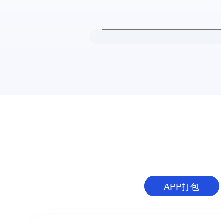
APP打包