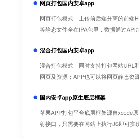
网页打包国内安卓app
网页打包模式：上传前后端分离的前端HTM
等静态文件全在IPA包里，数据通过AP
混合打包国内安卓app
混合打包模式：同时支持打包网站URL和网
网页及资源；APP也可以将网页静态资
国内安卓app原生底层框架
苹果APP打包平台底层框架源自xcode原
射接口，只需要在网站上执行JS即可实