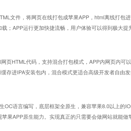
L文件，将网页在线打包成苹果APP，html离线打包进苹果
I加载；APP运行更加快捷流畅，用户体验可以得到极大提
页HTML代码，支持混合打包模式，APP内网页内可以通过F
源缓存进IPA安装包内，混合模式更适合高级开发者自由发
生OC语言编写，底层框架全原生，兼容苹果8.0以上的IOS
现苹果APP原生能力。实现真正的只需要会做网站就能做苹