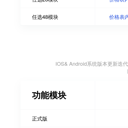
任选48模块
价格表
IOS& Android系统版
功能模块
正式版