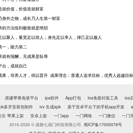
造就价值，价值造就财富
乃身外之物，成长乃人生第一财富
单的方法练到极致就是绝招
足以聚人，量宽足以得人；身先足以率人，律己足以服人
第一，能力第二
果就有报酬，无成果是耻辱
平台，成就自己
成果，培养人才，得以晋升 成果理念：普通人追求目标，优秀人超越目
|
搭建苹果免签平台
|
ipa软件
|
App打包
|
Ios免签封装工具
|
ios
apk多开安装包制作
|
ivx 生成apk
|
基于安卓平台下的手机app开发
|
链接
苹果上架
|
安卓上架
|
一门app
|
一门网络
|
一门微信
|
一门
2016-2026 © 成都七扇门科技有限公司
蜀ICP备17005078号