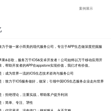
案例展示
化
致力于做一家小而美的现代服务公司，专注于APP生态做深度挖掘服
苹果&谷歌，服务万千IOS&安卓开发者！公司始终以万千移动应用开
，帮助开发者的APP在appstore实现价值，我们才有价值。
是：成为世界一流的IOS生态技术咨询与服务公司
：致力于IOS服务做好，做深；引领中国IOS生态服务企业走向世界
是：拒绝理论，注重实战，帮助客户提升利润
是：简单、专注、犟性
是：信守承诺、没有借口；绝对服从、永不言败