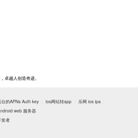
标，卓越人创造奇迹。
后台的APNs Auth key
|
ios网站转app
|
乐网 ios ipa
|
android web 服务器
开发者