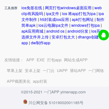
ios免签在线
|
网页打包windows桌面应用
|
web
工具推荐
clip有风险吗
|
ipa文件
|
ios 将app打包为ipa
|
ipa
文件制作
|
h5封装成ios应用
|
apk打包网址
|
制作
简单apk
|
ios云电脑ipa文件
|
windows打包ipa
|
apk应用商城
|
android os
|
android分发
|
ios开发
选择文件并上传
|
安卓打包太大
|
dhango创建
app
|
dw制作app
友情链接：
APP
EXE
打包app
网站生成APP
苹果上架
安卓上架
一门云
UAPP
驿站APP
一门网络
APP截图美化
app封装
©2015-2021 一门APP yimenapp.com
川公网安备 51019002001185号