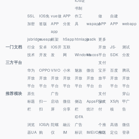
IOS证
书制
SSL
IOS免
vue做
APP
作工
做
自建
加密
签版
APP
分发
具
wapapp
APP
APP
webapp
app
jsbridge
vueapp
框架
h5app
htmlapp
jssdk
更多
一门文档
行业
安卓
IOS开
互联
开放
JS-
测试
技术
开发
发
网
Windows
Macos
平台
SDK
分发
三方平台
支付
华为
OPPO
VIVO
小米
魅族
微信
宝开
百度
腾讯
开放
开放
开放
开放
开放
开放
放平
开放
开放
平台
平台
平台
平台
平台
平台
台
平台
平台
推荐模块
原生
广告
支付
穿山
标题
扫一
启动
微信
侧边
AppsFlyer
宝支
X5内
甲广
栏
扫
屏
分享
栏
统计
付
核
告
IDFA
浏览
IOS内
陀螺
融云
广告
个推
高德
微信
器UA
购
仪
IM
标识
IMEI/OAID
推送
定位
登录