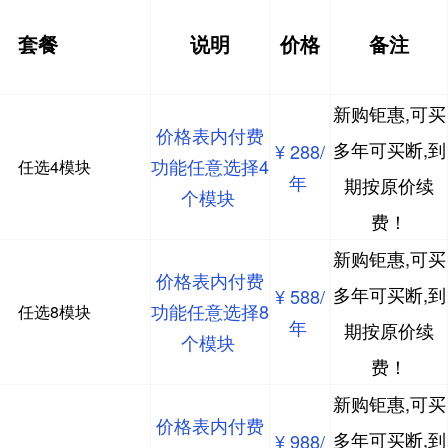
套餐
说明
价格
备注
新购钜惠,可买
价格表内付费
多年可买断,到
¥ 288/
功能任意选择4
任选4模块
年
期按原价续
个模块
费！
新购钜惠,可买
价格表内付费
多年可买断,到
¥ 588/
功能任意选择8
任选8模块
年
期按原价续
个模块
费！
新购钜惠,可买
价格表内付费
多年可买断,到
¥ 988/