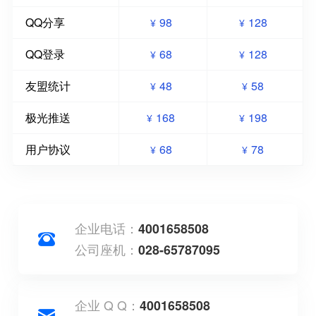
QQ分享
98
128
¥
¥
QQ登录
68
128
¥
¥
友盟统计
48
58
¥
¥
极光推送
168
198
¥
¥
用户协议
68
78
¥
¥
企业电话：
4001658508
公司座机：
028-65787095
企业 Q Q：
4001658508