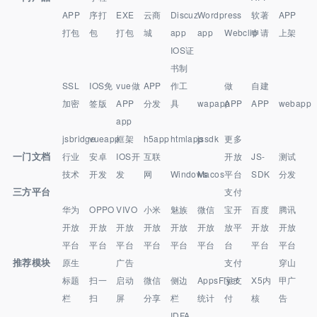
APP
序打
EXE
云商
Discuz
Wordpress
软著
APP
打包
包
打包
城
app
app
Webclip
申请
上架
IOS证
书制
SSL
IOS免
vue做
APP
作工
做
自建
加密
签版
APP
分发
具
wapapp
APP
APP
webapp
app
jsbridge
vueapp
框架
h5app
htmlapp
jssdk
更多
一门文档
行业
安卓
IOS开
互联
开放
JS-
测试
技术
开发
发
网
Windows
Macos
平台
SDK
分发
三方平台
支付
华为
OPPO
VIVO
小米
魅族
微信
宝开
百度
腾讯
开放
开放
开放
开放
开放
开放
放平
开放
开放
平台
平台
平台
平台
平台
平台
台
平台
平台
推荐模块
原生
广告
支付
穿山
标题
扫一
启动
微信
侧边
AppsFlyer
宝支
X5内
甲广
栏
扫
屏
分享
栏
统计
付
核
告
IDFA