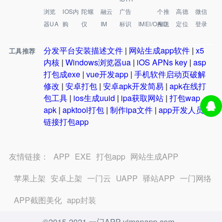
浏览
IOS内
陀螺
融云
广告
个推
高德
微信
器UA
购
仪
IM
标识
IMEI/OAID
推送
定位
登录
分发平台安装描述文件
|
网站生成app软件
|
x5
工具推荐
内核
|
Windows浏览器ua
|
iOS APNs key
|
asp
打包成exe
|
vue开发app
|
手机软件启动页破解
修改
|
安卓打包
|
安卓apk开发简易
|
apk在线打
包工具
|
ios生成uuid
|
ipa获取网站
|
打包wap
apk
|
apktool打包
|
制作ipa文件
|
app开发人员
|
链接打包app
友情链接：
APP
EXE
打包app
网站生成APP
苹果上架
安卓上架
一门云
UAPP
驿站APP
一门网络
APP截图美化
app封装
©2015-2021 一门APP yimenapp.com