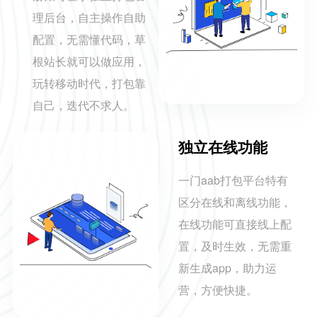
理后台，自主操作自助
配置，无需懂代码，草
根站长就可以做应用，
玩转移动时代，打包靠
自己，迭代不求人。
独立在线功能
一门aab打包平台特有
区分在线和离线功能，
在线功能可直接线上配
置，及时生效，无需重
新生成app，助力运
营，方便快捷。