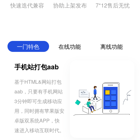
快速迭代兼容
协助上架发布
7*12售后无忧
一门特色
在线功能
离线功能
手机站打包aab
基于HTML&网站打包
aab，只要有手机网站
3分钟即可生成移动应
用，同时拥有苹果版安
卓版双系统APP，快
速进入移动互联时代。