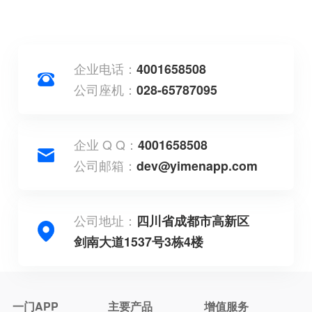
企业电话：
4001658508
公司座机：
028-65787095
企业 Q Q：
4001658508
公司邮箱：
dev@yimenapp.com
公司地址：
四川省成都市高新区
剑南大道1537号3栋4楼
一门APP
主要产品
增值服务