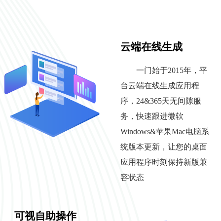
云端在线生成
一门始于2015年，平
台云端在线生成应用程
序，24&365天无间隙服
务，快速跟进微软
Windows&苹果Mac电脑系
统版本更新，让您的桌面
应用程序时刻保持新版兼
容状态
可视自助操作