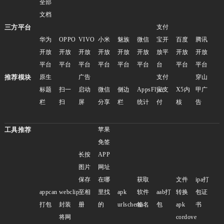
全部
文档
三方平台
支付
华为
OPPO
VIVO
小米
魅族
微信
宝开
百度
腾讯
开放
开放
开放
开放
开放
开放
放平
开放
开放
平台
平台
平台
平台
平台
平台
台
平台
平台
推荐模块
原生
广告
支付
穿山
标题
扫一
启动
微信
侧边
AppsFlyer
宝支
X5内
甲广
栏
扫
屏
分享
栏
统计
付
核
告
工具推荐
苹果
免签
长按
APP
图片
网址
保存
在哪
获取
文件
ipa打
appcan
webclip
至相
里找
apk
软件
aab打
转换
包证
打包
封装
册
的
urlschema
签名
包
apk
书
将网
cordove