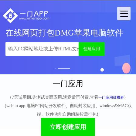
在线网页打包DMG苹果电脑软件
创建应用
1
2
一门应用
{7天试用期,先测试桌面应用,满意后再付费,查看
}
一门应用价格表
{web to app 电脑PC网站开发软件、自助封装应用、windows&MAC双
端、软件功能自助组装按需打包}
立即创建应用