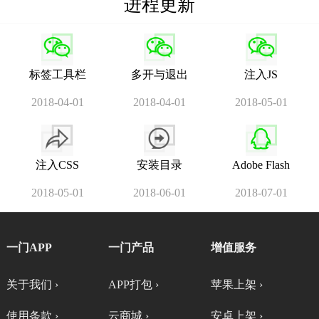
进程更新
标签工具栏
多开与退出
注入JS
2018-04-01
2018-04-01
2018-05-01
注入CSS
安装目录
Adobe Flash
2018-05-01
2018-06-01
2018-07-01
一门APP
一门产品
增值服务
关于我们 ›
APP打包 ›
苹果上架 ›
使用条款 ›
云商城 ›
安卓上架 ›