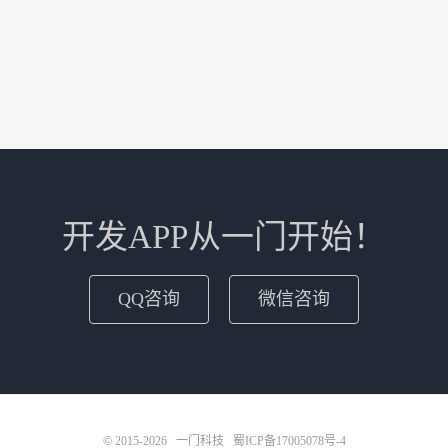
开发APP从一门开始！
QQ咨询
微信咨询
© 2015-2026
一门科技
蜀ICP备17005078号-4