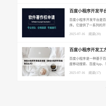
百度小程序开发平
百度小程序开发平台是
序。它提供了一系列的开
2025-07-16
阅读(20)
百度小程序开发工
百度小程序是一种基于
度移动搜索、百度App、
2025-07-16
阅读(17)