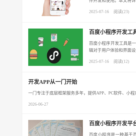
件开发和使用。本文将详
2025-07-16
阅读(23)
百度小程序开发工
百度小程序开发工具是
辑对于用户体验和界面设
2025-07-16
阅读(12)
开发APP从一门开始
一门专注于底层框架服务多年，提供APP、PC软件、小程序、
2026-06-27
百度小程序开发平
百度小程序是一种基于百