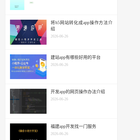
将h5网站转化成app操作方法介
绍
2026-06-26
建站app有哪些好用的平台
2026-06-26
开发app的网页操作办法介绍
2026-06-26
福建app开发找一门服务
2026-06-26