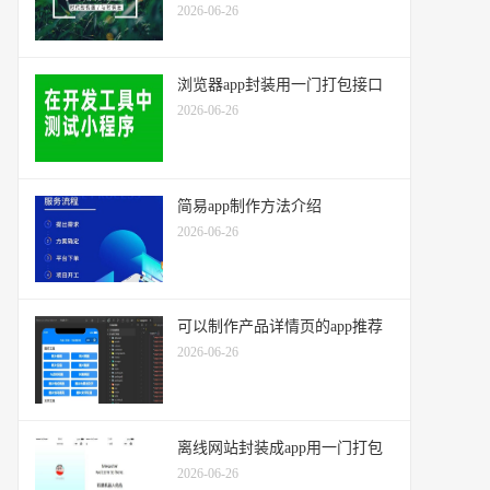
2026-06-26
浏览器app封装用一门打包接口
2026-06-26
简易app制作方法介绍
2026-06-26
可以制作产品详情页的app推荐
2026-06-26
离线网站封装成app用一门打包
2026-06-26