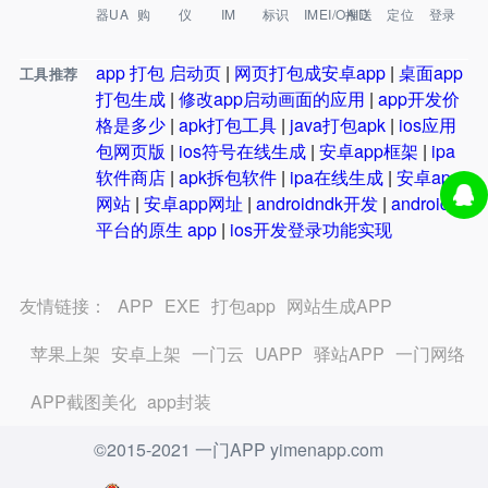
器UA
购
仪
IM
标识
IMEI/OAID
推送
定位
登录
app 打包 启动页
|
网页打包成安卓app
|
桌面app
工具推荐
打包生成
|
修改app启动画面的应用
|
app开发价
格是多少
|
apk打包工具
|
java打包apk
|
ios应用
包网页版
|
ios符号在线生成
|
安卓app框架
|
ipa
软件商店
|
apk拆包软件
|
ipa在线生成
|
安卓app
网站
|
安卓app网址
|
androidndk开发
|
android
平台的原生 app
|
ios开发登录功能实现
友情链接：
APP
EXE
打包app
网站生成APP
苹果上架
安卓上架
一门云
UAPP
驿站APP
一门网络
APP截图美化
app封装
©2015-2021 一门APP yimenapp.com