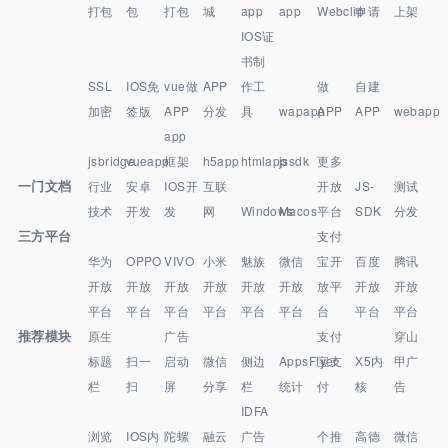
打包
包
打包
城
app
app
Webclip
申请
上架
IOS证
书制
SSL
IOS免
vue做
APP
作工
做
自建
加密
签版
APP
分发
具
wapapp
APP
APP
webapp
app
jsbridge
vueapp
框架
h5app
htmlapp
jssdk
更多
一门文档
行业
安卓
IOS开
互联
开放
JS-
测试
技术
开发
发
网
Windows
Macos
平台
SDK
分发
三方平台
支付
华为
OPPO
VIVO
小米
魅族
微信
宝开
百度
腾讯
开放
开放
开放
开放
开放
开放
放平
开放
开放
平台
平台
平台
平台
平台
平台
台
平台
平台
推荐模块
原生
广告
支付
穿山
标题
扫一
启动
微信
侧边
AppsFlyer
宝支
X5内
甲广
栏
扫
屏
分享
栏
统计
付
核
告
IDFA
浏览
IOS内
陀螺
融云
广告
个推
高德
微信