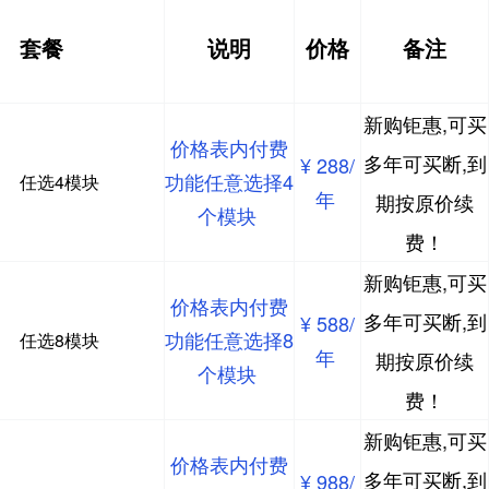
套餐
说明
价格
备注
新购钜惠,可买
价格表内付费
多年可买断,到
¥ 288/
功能任意选择4
任选4模块
年
期按原价续
个模块
费！
新购钜惠,可买
价格表内付费
多年可买断,到
¥ 588/
功能任意选择8
任选8模块
年
期按原价续
个模块
费！
新购钜惠,可买
价格表内付费
多年可买断,到
¥ 988/