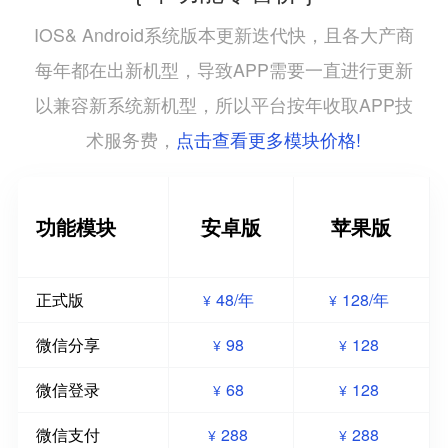
IOS& Android系统版本更新迭代快，且各大产商
每年都在出新机型，导致APP需要一直进行更新
以兼容新系统新机型，所以平台按年收取APP技
点击查看更多模块价格!
术服务费，
功能模块
安卓版
苹果版
正式版
48/年
128/年
¥
¥
微信分享
98
128
¥
¥
微信登录
68
128
¥
¥
微信支付
288
288
¥
¥