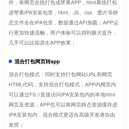
件，将网页在线打包成苹果APP，html离线打包
进苹果IPA安装包里，html、JS、css、图片等静
态文件全在IPA包里，数据通过API加载；APP运
行更加快捷流畅，用户体验可以得到极大提升，
几乎可以比拟原生APP效果；
混合打包网页转app
混合打包模式：同时支持打包网站URL和网页
HTML代码，支持混合打包模式，APP内网页内
可以通过FS://直接访问IPA安装包内的本地html
网页及资源；APP也可以将网页静态资源缓存进
IPA安装包内，混合模式更适合高级开发者自由
发挥；