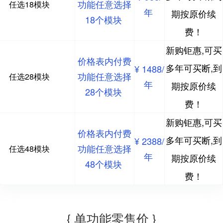
功能任意选择
任选18模块
年
期按原价续
18个模块
费！
新购钜惠,可买
价格表内付费
多年可买断,到
¥ 1488/
功能任意选择
任选28模块
年
期按原价续
28个模块
费！
新购钜惠,可买
价格表内付费
多年可买断,到
¥ 2388/
功能任意选择
任选48模块
年
期按原价续
48个模块
费！
{ 单功能零售价 }