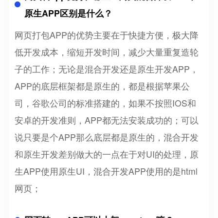
原生APP区别是什么？
网页打包APP的优势主要在于快捷方便，极大降
低开发成本，缩短开发时间，减少大量重复造轮
子的工作；无论是混合开发还是原生开发APP，
APP的底层框架都是原生的，都是根据苹果公
司，谷歌公司的标准搭建的，如果不按照IOS和
安卓的开发准则，APP都无法安装成功的；可以
说只要是个APP那么底层都是原生的，混合开发
和原生开发差别做大的一点在于对UI的处理，原
生APP使用原生UI，混合开发APP使用的是html
网页；