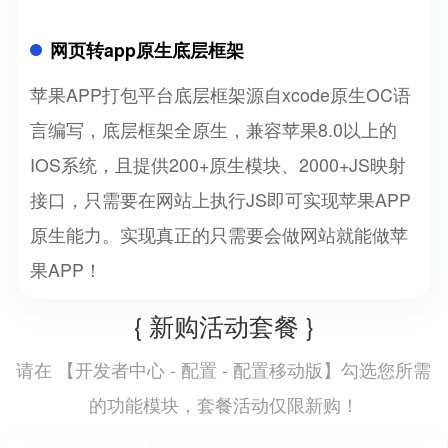
网页转app原生底层框架
苹果APP打包平台底层框架源自xcode原生OC语
言编写，底层框架全原生，兼容苹果8.0以上的
IOS系统，且提供200+原生模块、2000+JS映射
接口，只需要在网站上执行JS即可实现苹果APP
原生能力。实现真正的只需要会做网站就能做苹
果APP！
{ 新购活动套餐 }
开发者中心 - 配置 - 配置移动版
请在 【
】勾选您所需
的功能模块，套餐活动仅限新购！