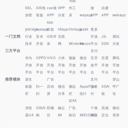
书制
SSL
IOS免
vue做
APP
作工
做
自建
加密
签版
APP
分发
具
wapapp
APP
APP
webapp
app
jsbridge
vueapp
框架
h5app
htmlapp
jssdk
更多
一门文档
行业
安卓
IOS开
互联
开放
JS-
测试
技术
开发
发
网
Windows
Macos
平台
SDK
分发
三方平台
支付
华为
OPPO
VIVO
小米
魅族
微信
宝开
百度
腾讯
开放
开放
开放
开放
开放
开放
放平
开放
开放
平台
平台
平台
平台
平台
平台
台
平台
平台
推荐模块
原生
广告
支付
穿山
标题
扫一
启动
微信
侧边
AppsFlyer
宝支
X5内
甲广
栏
扫
屏
分享
栏
统计
付
核
告
IDFA
浏览
IOS内
陀螺
融云
广告
个推
高德
微信
器UA
购
仪
IM
标识
IMEI/OAID
推送
定位
登录