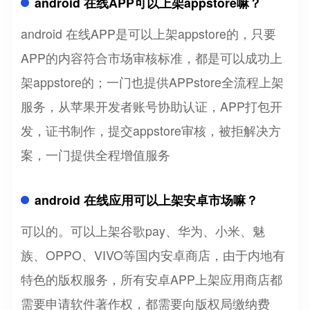
android 在线APP可以上架appstore嘛？
android 在线APP是可以上架appstore的，只要
APP的内容符合市场审核标准，都是可以成功上
架appstore的；一门也提供APPstore全流程上架
服务，从苹果开发者账号协助认证，APP打包开
发，证书制作，提交appstore审核，被拒解决方
案，一门提供全程增值服务
android 在线应用可以上架安卓市场嘛？
可以的。可以上架谷歌pay、华为、小米、魅
族、OPPO、VIVO等国内安卓商店，由于内地有
特色的版权服务，所有安卓APP上架应用商店都
需要申请软件著作权，都需要向版权局缴纳费