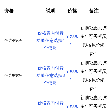
套餐
说明
价格
备注
新购钜惠,可买
价格表内付费
多年可买断,到
¥ 288/
功能任意选择4
任选4模块
年
期按原价续
个模块
费！
新购钜惠,可买
价格表内付费
多年可买断,到
¥ 588/
功能任意选择8
任选8模块
年
期按原价续
个模块
费！
新购钜惠,可买
价格表内付费
多年可买断,到
¥ 988/