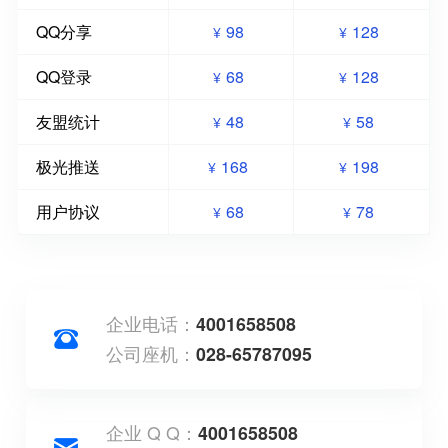
QQ分享
98
128
¥
¥
QQ登录
68
128
¥
¥
友盟统计
48
58
¥
¥
极光推送
168
198
¥
¥
用户协议
68
78
¥
¥
企业电话：
4001658508
公司座机：
028-65787095
企业 Q Q：
4001658508