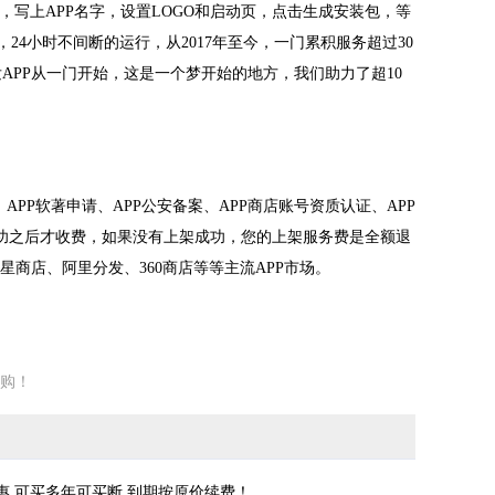
，写上APP名字，设置LOGO和启动页，点击生成安装包，等
24小时不间断的运行，从2017年至今，一门累积服务超过30
发APP从一门开始，这是一个梦开始的地方，我们助力了超10
PP软著申请、APP公安备案、APP商店账号资质认证、APP
成功之后才收费，如果没有上架成功，您的上架服务费是全额退
三星商店、阿里分发、360商店等等主流APP市场。
购！
惠,可买多年可买断,到期按原价续费！