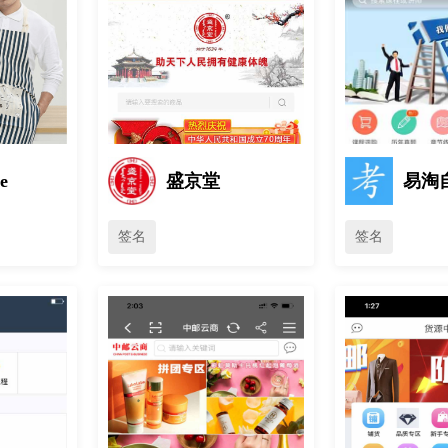
e
盛京堂
易淘
签名
签名