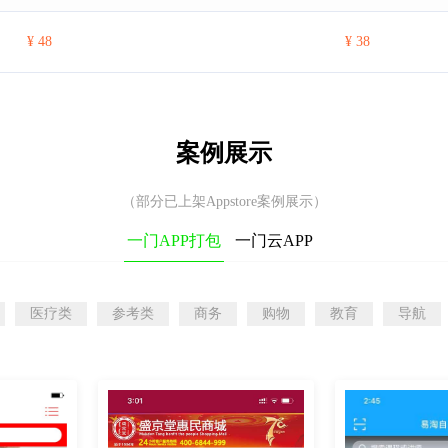
¥ 48
¥ 38
案例展示
（部分已上架Appstore案例展示）
一门APP打包
一门云APP
医疗类
参考类
商务
购物
教育
导航