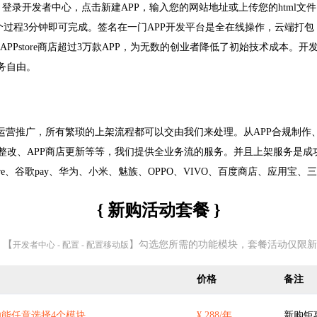
登录开发者中心，点击新建APP，输入您的网站地址或上传您的html文件
个过程3分钟即可完成。签名在一门APP开发平台是全在线操作，云端打包，
PPstore商店超过3万款APP，为无数的创业者降低了初始技术成本。开
务自由。
运营推广，所有繁琐的上架流程都可以交由我们来处理。从APP合规制作、A
PP整改、APP商店更新等等，我们提供全业务流的服务。并且上架服务是
re、谷歌pay、华为、小米、魅族、OPPO、VIVO、百度商店、应用宝、
{ 新购活动套餐 }
 【
】勾选您所需的功能模块，套餐活动仅限新
开发者中心 - 配置 - 配置移动版
价格
备注
能任意选择4个模块
¥ 288/年
新购钜