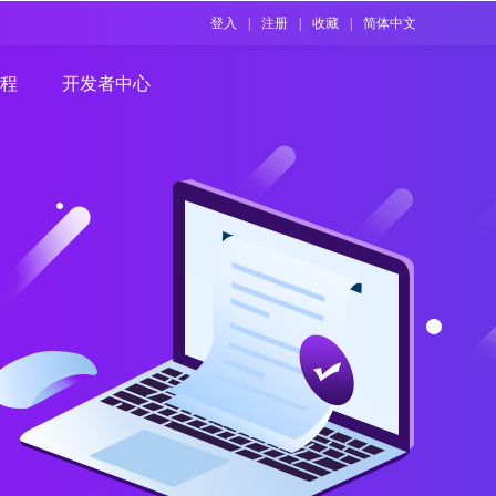
登入
|
注册
|
收藏
|
简体中文
程
开发者中心