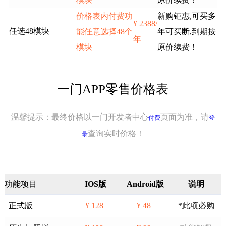
价格表内付费功
新购钜惠,可买多
¥ 2388/
任选48模块
能任意选择48个
年可买断,到期按
年
模块
原价续费！
一门APP零售价格表
温馨提示：最终价格以一门开发者中心
页面为准，请
付费
登
查询实时价格！
录
功能项目
IOS版
Android版
说明
正式版
¥ 128
¥ 48
*此项必购