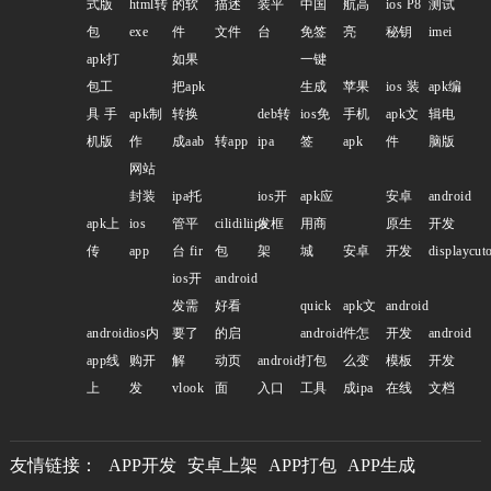
式版
html转
的软
描述
装平
中国
航高
ios P8
测试
包
exe
件
文件
台
免签
亮
秘钥
imei
apk打
如果
一键
包工
把apk
生成
苹果
ios 装
apk编
具 手
apk制
转换
deb转
ios免
手机
apk文
辑电
机版
作
成aab
转app
ipa
签
apk
件
脑版
网站
封装
ipa托
ios开
apk应
安卓
android
apk上
ios
管平
cilidiliipa
发框
用商
原生
开发
传
app
台 fir
包
架
城
安卓
开发
displaycut
ios开
android
发需
好看
quick
apk文
android
android
ios内
要了
的启
android
件怎
开发
android
app线
购开
解
动页
android
打包
么变
模板
开发
上
发
vlook
面
入口
工具
成ipa
在线
文档
友情链接：
APP开发
安卓上架
APP打包
APP生成