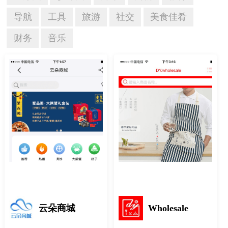
导航
工具
旅游
社交
美食佳肴
财务
音乐
云朵商城
Wholesale