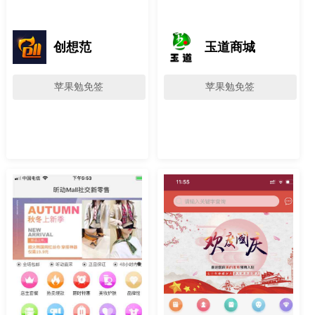
创想范
玉道商城
苹果勉免签
苹果勉免签