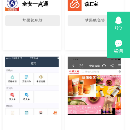
全安一点通
森E宝
苹果勉免签
苹果勉免签