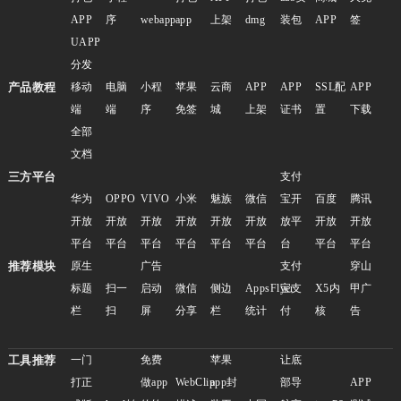
APP
序
webapp
app
上架
dmg
装包
APP
签
UAPP
分发
产品教程
移动
电脑
小程
苹果
云商
APP
APP
SSL配
APP
端
端
序
免签
城
上架
证书
置
下载
全部
文档
三方平台
支付
华为
OPPO
VIVO
小米
魅族
微信
宝开
百度
腾讯
开放
开放
开放
开放
开放
开放
放平
开放
开放
平台
平台
平台
平台
平台
平台
台
平台
平台
推荐模块
原生
广告
支付
穿山
标题
扫一
启动
微信
侧边
AppsFlyer
宝支
X5内
甲广
栏
扫
屏
分享
栏
统计
付
核
告
工具推荐
一门
免费
苹果
让底
打正
做app
WebClip
app封
部导
APP