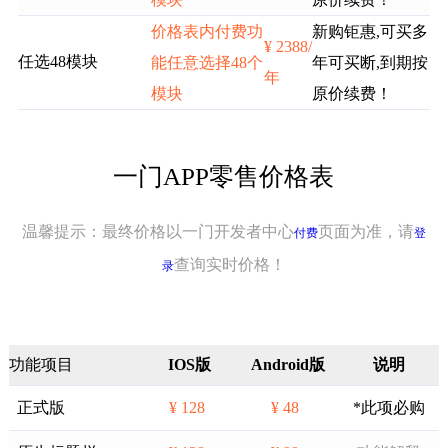
价格表内付费功
新购钜惠,可买多
¥ 2388/
任选48模块
能任意选择48个
年可买断,到期按
年
模块
原价续费！
一门APP零售价格表
温馨提示：最终价格以一门开发者中心
页面为准，请
付费
登
查询实时价格！
录
功能项目
IOS版
Android版
说明
正式版
¥ 128
¥ 48
*此项必购