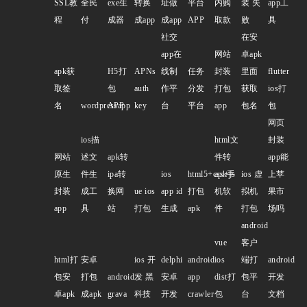
SSL教
全民
exe生
转换
址做
平台
内购
装 失
app工
程
付
成器
成app
成app
APP
取款
败
具
社交
在安
app在
网站
卓apk
apk获
H5打
APNs
线制
任务
封装
里面
flutter
取签
包
auth
作平
分发
打包
获取
ios打
名
wordpressapp
APP
key
台
平台
app
包名
包
网页
ios描
html文
封装
网站
述文
apk转
件转
app能
原生
件生
ipa转
ios
html5+css+js
apk手
ios 虚
上苹
封装
成工
换网
ue ios
app id
打包
机软
拟机
果市
app
具
站
打包
生成
apk
件
打包
场吗
android
vue
客户
html打
安卓
ios 开
delphi
android
ios
端打
android
包安
打包
android
发 黑
安卓
app
dist打
包平
开发
卓apk
成apk
grava
科技
开发
crawler
包
台
文档