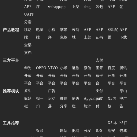
APP
序
webapp
app
上架
dmg
装包
APP
签
UAPP
分发
产品教程
移动
电脑
小程
苹果
云商
APP
APP
SSL配
APP
端
端
序
免签
城
上架
证书
置
下载
全部
文档
三方平台
支付
华为
OPPO
VIVO
小米
魅族
微信
宝开
百度
腾讯
开放
开放
开放
开放
开放
开放
放平
开放
开放
平台
平台
平台
平台
平台
平台
台
平台
平台
推荐模块
原生
广告
支付
穿山
标题
扫一
启动
微信
侧边
AppsFlyer
宝支
X5内
甲广
栏
扫
屏
分享
栏
统计
付
核
告
工具推荐
X5 本
h5打
银联
网站
把网
分发
IOS
地安
包成