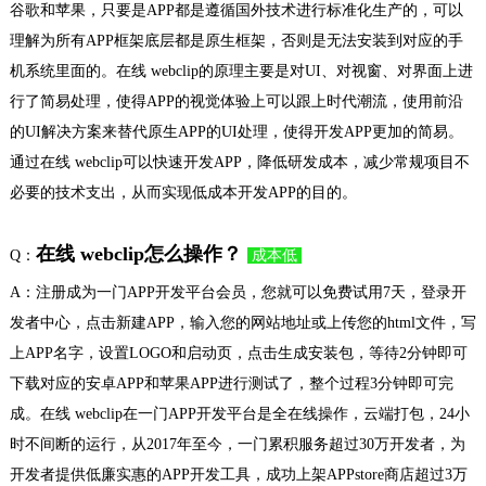
谷歌和苹果，只要是APP都是遵循国外技术进行标准化生产的，可以
理解为所有APP框架底层都是原生框架，否则是无法安装到对应的手
机系统里面的。在线 webclip的原理主要是对UI、对视窗、对界面上进
行了简易处理，使得APP的视觉体验上可以跟上时代潮流，使用前沿
的UI解决方案来替代原生APP的UI处理，使得开发APP更加的简易。
通过在线 webclip可以快速开发APP，降低研发成本，减少常规项目不
必要的技术支出，从而实现低成本开发APP的目的。
在线 webclip怎么操作？
Q：
成本低
A：注册成为一门APP开发平台会员，您就可以免费试用7天，登录开
发者中心，点击新建APP，输入您的网站地址或上传您的html文件，写
上APP名字，设置LOGO和启动页，点击生成安装包，等待2分钟即可
下载对应的安卓APP和苹果APP进行测试了，整个过程3分钟即可完
成。在线 webclip在一门APP开发平台是全在线操作，云端打包，24小
时不间断的运行，从2017年至今，一门累积服务超过30万开发者，为
开发者提供低廉实惠的APP开发工具，成功上架APPstore商店超过3万