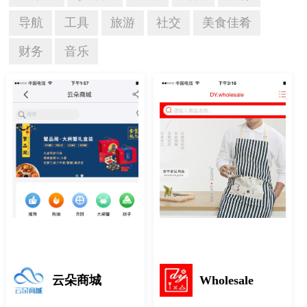
导航
工具
旅游
社交
美食佳肴
财务
音乐
云朵商城
Wholesale