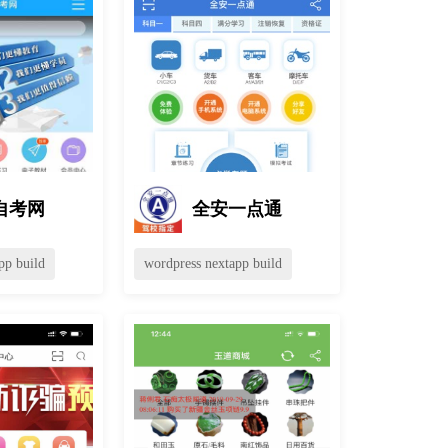
自考网
全安一点通
pp build
wordpress nextapp build