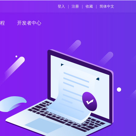
登入
|
注册
|
收藏
|
简体中文
程
开发者中心