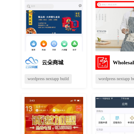
云朵商城
Wholesal
wordpress nextapp build
wordpress nextapp b