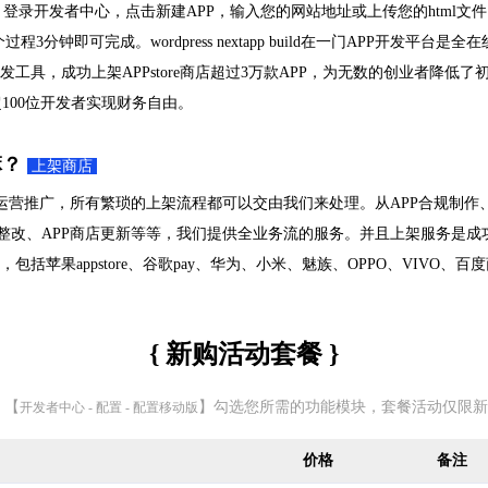
登录开发者中心，点击新建APP，输入您的网站地址或上传您的html文件
分钟即可完成。wordpress nextapp build在一门APP开发平台
发工具，成功上架APPstore商店超过3万款APP，为无数的创业者降低
100位开发者实现财务自由。
店嘛？
上架商店
运营推广，所有繁琐的上架流程都可以交由我们来处理。从APP合规制作、A
PP整改、APP商店更新等等，我们提供全业务流的服务。并且上架服务是
大应用商店的，包括苹果appstore、谷歌pay、华为、小米、魅族、OPPO、VI
{ 新购活动套餐 }
 【
】勾选您所需的功能模块，套餐活动仅限新
开发者中心 - 配置 - 配置移动版
价格
备注