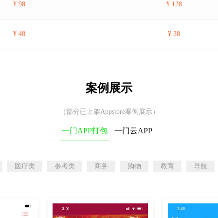
¥ 98
¥ 128
¥ 48
¥ 38
案例展示
（部分已上架Appstore案例展示）
一门APP打包
一门云APP
医疗类
参考类
商务
购物
教育
导航