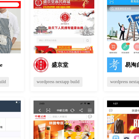
e
盛京堂
易淘
uild
wordpress nextapp build
wordpress nexta