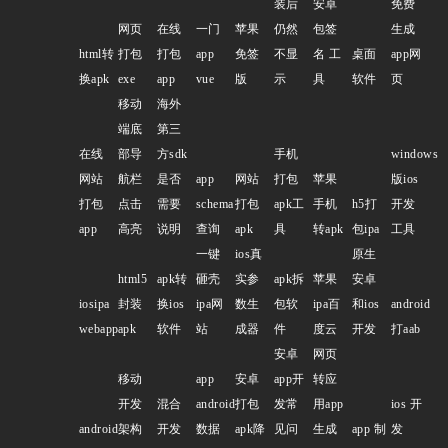
装后
安卓
免费
网页
在线
一门
苹果
仍然
包签
生成
html转
打包
打包
app
免签
不显
名 工
桌面
app网
换apk
exe
app
vue
版
示
具
软件
页
移动
海外
端底
第三
在线
部导
方sdk
手机
windows
网站
航栏
是否
app
网站
打包
苹果
版ios
打包
点击
需要
schema
打包
apk工
手机
h5打
开发
app
高亮
说明
查询
apk
具
转apk
包ipa
工具
一键
ios真
原生
html5
apk转
砸壳
实参
apk拆
苹果
安卓
iosipa
封装
换ios
ipa网
数生
包软
ipa百
和ios
android
webapp
apk
软件
站
成器
件
度云
开发
打aab
安卓
网页
移动
app
安卓
app开
转应
开发
混合
android
打包
发常
用app
ios 开
android
架构
开发
数据
apk降
见问
生成
app 制
发