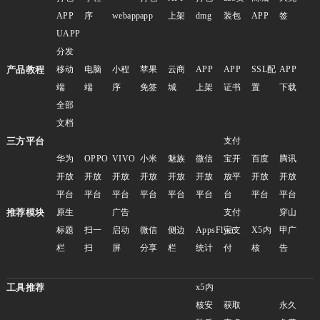
APP
序
webapp
app
上架
dmg
装包
APP
签
UAPP
分发
产品教程
移动
电脑
小程
苹果
云商
APP
APP
SSL配
APP
端
端
序
免签
城
上架
证书
置
下载
全部
文档
三方平台
支付
华为
OPPO
VIVO
小米
魅族
微信
宝开
百度
腾讯
开放
开放
开放
开放
开放
开放
放平
开放
开放
平台
平台
平台
平台
平台
平台
台
平台
平台
推荐模块
原生
广告
支付
穿山
标题
扫一
启动
微信
侧边
AppsFlyer
宝支
X5内
甲广
栏
扫
屏
分享
栏
统计
付
核
告
工具推荐
x5内
核安
获取
永久