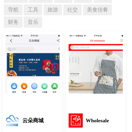
导航
工具
旅游
社交
美食佳肴
财务
音乐
云朵商城
Wholesale