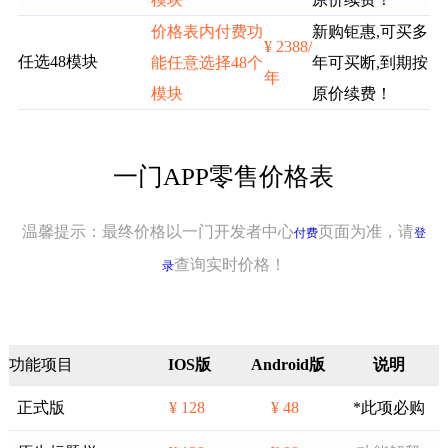
价格表内付费功
新购钜惠,可买多
¥ 2388/
任选48模块
能任意选择48个
年可买断,到期按
年
模块
原价续费！
一门APP零售价格表
温馨提示：最终价格以一门开发者中心
页面为准，请
付费
登
查询实时价格！
录
功能项目
IOS版
Android版
说明
正式版
¥ 128
¥ 48
*此项必购