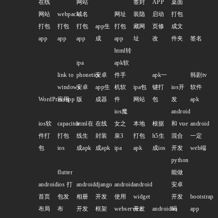
在线
网站
签封
APP
桌面
网站
webpack
域名
网址
装隐
启动
打包
打包
打包
打包
app生
打包
藏网
页修
成文
app
app
app
成
app
址
改
件夹
签名
html转
ipa
apk软
link to
phonetics
安卓
件手
apk一
韩剧tv
windows
安卓
app生
机软
ipa包
键打
ios开
软件
WordPressapp
应用
版
成器
件
网站
包
发
apk
ios魔
android
ios软
capacitor
html在
在线
女之
本地
根据
和 vue
android
件打
打包
线生
封装
泉3
打包
h5生
混合
一定
包
ios
成apk
成apk
ipa
apk
成ios
开发
web端
python
flutter
能做
android
ios 打
android
django
android
android
安卓
首页
包发
相册
开发
使用
widget
开发
bootstrap
布局
布
开发
框架
webservice
开发
androidno
吗
app