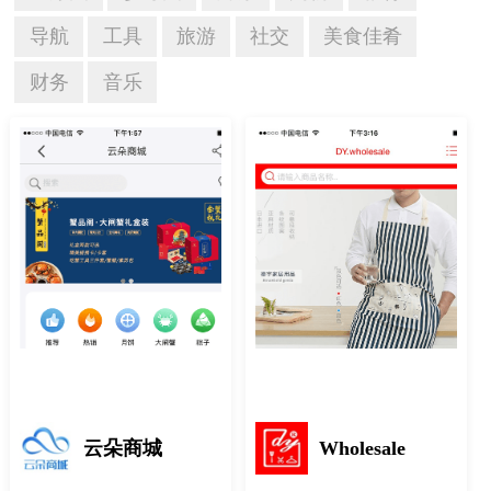
导航
工具
旅游
社交
美食佳肴
财务
音乐
云朵商城
Wholesale