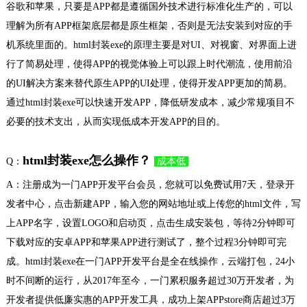
谷歌和苹果，只要是APP都是遵循国外技术进行标准化生产的，可以
理解为所有APP框架底层都是原生框架，否则是无法安装到对应的手
机系统里面的。html封装exe的原理主要是对UI、对视窗、对界面上进
行了简易处理，使得APP的视觉体验上可以跟上时代潮流，使用前沿
的UI解决方案来替代原生APP的UI处理，使得开发APP更加的简易。
通过html封装exe可以快速开发APP，降低研发成本，减少常规项目不
必要的技术支出，从而实现低成本开发APP的目的。
html封装exe怎么操作？
Q：
成本低
A：注册成为一门APP开发平台会员，您就可以免费试用7天，登录开
发者中心，点击新建APP，输入您的网站地址或上传您的html文件，写
上APP名字，设置LOGO和启动页，点击生成安装包，等待2分钟即可
下载对应的安卓APP和苹果APP进行测试了，整个过程3分钟即可完
成。html封装exe在一门APP开发平台是全在线操作，云端打包，24小
时不间断的运行，从2017年至今，一门累积服务超过30万开发者，为
开发者提供低廉实惠的APP开发工具，成功上架APPstore商店超过3万