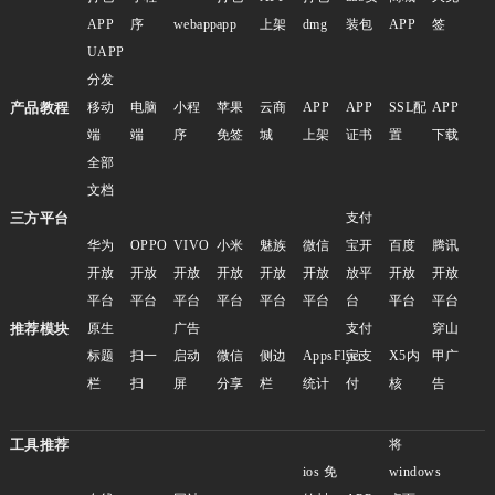
APP
序
webapp
app
上架
dmg
装包
APP
签
UAPP
分发
产品教程
移动
电脑
小程
苹果
云商
APP
APP
SSL配
APP
端
端
序
免签
城
上架
证书
置
下载
全部
文档
三方平台
支付
华为
OPPO
VIVO
小米
魅族
微信
宝开
百度
腾讯
开放
开放
开放
开放
开放
开放
放平
开放
开放
平台
平台
平台
平台
平台
平台
台
平台
平台
推荐模块
原生
广告
支付
穿山
标题
扫一
启动
微信
侧边
AppsFlyer
宝支
X5内
甲广
栏
扫
屏
分享
栏
统计
付
核
告
工具推荐
将
ios 免
windows