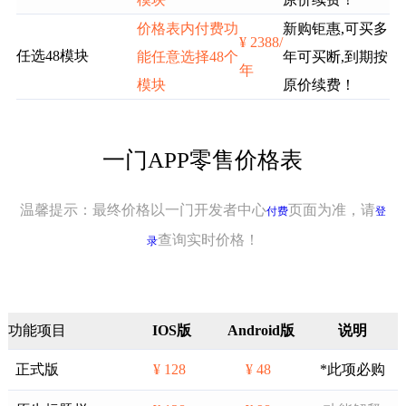
价格表内付费功
新购钜惠,可买多
¥ 2388/
任选48模块
能任意选择48个
年可买断,到期按
年
模块
原价续费！
一门APP零售价格表
温馨提示：最终价格以一门开发者中心
页面为准，请
付费
登
查询实时价格！
录
功能项目
IOS版
Android版
说明
正式版
¥ 128
¥ 48
*此项必购