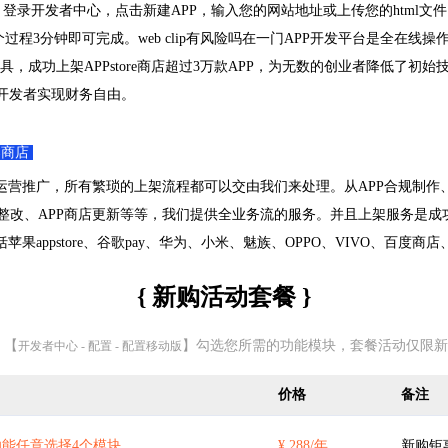
登录开发者中心，点击新建APP，输入您的网站地址或上传您的html文件
过程3分钟即可完成。web clip有风险吗在一门APP开发平台是全在线操
具，成功上架APPstore商店超过3万款APP，为无数的创业者降低了初
位开发者实现财务自由。
架商店
运营推广，所有繁琐的上架流程都可以交由我们来处理。从APP合规制作、A
PP整改、APP商店更新等等，我们提供全业务流的服务。并且上架服务是
括苹果appstore、谷歌pay、华为、小米、魅族、OPPO、VIVO、百度
{ 新购活动套餐 }
 【
】勾选您所需的功能模块，套餐活动仅限新
开发者中心 - 配置 - 配置移动版
价格
备注
能任意选择4个模块
¥ 288/年
新购钜