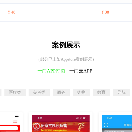
¥ 48
¥ 38
案例展示
（部分已上架Appstore案例展示）
一门APP打包
一门云APP
医疗类
参考类
商务
购物
教育
导航