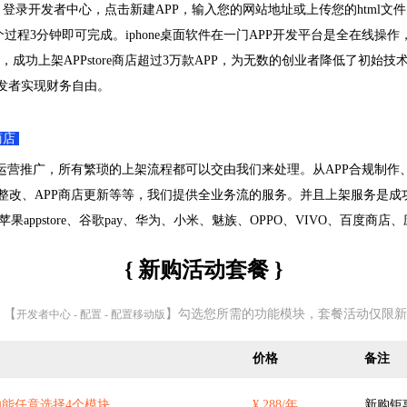
登录开发者中心，点击新建APP，输入您的网站地址或上传您的html文件
过程3分钟即可完成。iphone桌面软件在一门APP开发平台是全在线操作
，成功上架APPstore商店超过3万款APP，为无数的创业者降低了初始
开发者实现财务自由。
商店
运营推广，所有繁琐的上架流程都可以交由我们来处理。从APP合规制作、A
PP整改、APP商店更新等等，我们提供全业务流的服务。并且上架服务是
果appstore、谷歌pay、华为、小米、魅族、OPPO、VIVO、百度商
{ 新购活动套餐 }
 【
】勾选您所需的功能模块，套餐活动仅限新
开发者中心 - 配置 - 配置移动版
价格
备注
能任意选择4个模块
¥ 288/年
新购钜