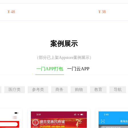
¥ 48
¥ 38
案例展示
（部分已上架Appstore案例展示）
一门APP打包
一门云APP
医疗类
参考类
商务
购物
教育
导航