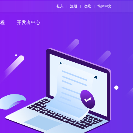
登入
|
注册
|
收藏
|
简体中文
程
开发者中心