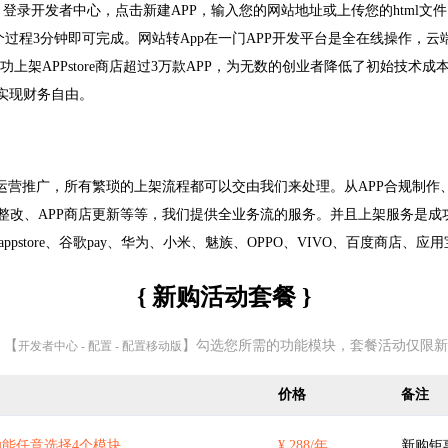
登录开发者中心，点击新建APP，输入您的网站地址或上传您的html文件
个过程3分钟即可完成。网站转App在一门APP开发平台是全在线操作，云
功上架APPstore商店超过3万款APP，为无数的创业者降低了初始技术
者实现财务自由。
运营推广，所有繁琐的上架流程都可以交由我们来处理。从APP合规制作、A
PP整改、APP商店更新等等，我们提供全业务流的服务。并且上架服务是
store、谷歌pay、华为、小米、魅族、OPPO、VIVO、百度商店、应
{ 新购活动套餐 }
 【
】勾选您所需的功能模块，套餐活动仅限新
开发者中心 - 配置 - 配置移动版
价格
备注
能任意选择4个模块
¥ 288/年
新购钜