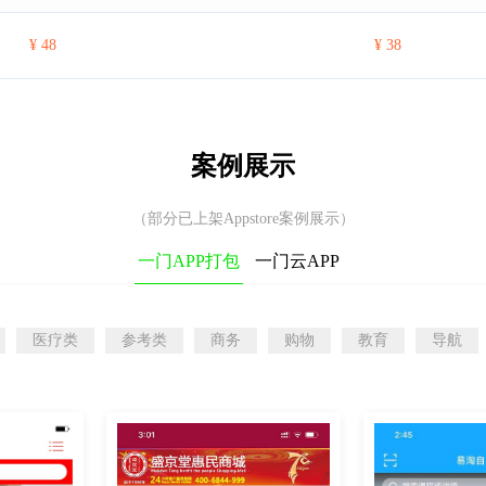
¥ 48
¥ 38
案例展示
（部分已上架Appstore案例展示）
一门APP打包
一门云APP
医疗类
参考类
商务
购物
教育
导航