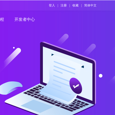
登入
|
注册
|
收藏
|
简体中文
程
开发者中心