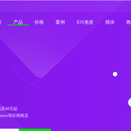
页
产品
价格
案例
IOS免签
模块
教
低至48元起
store等应用商店