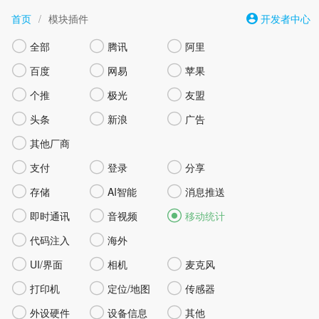
首页
/
模块插件
开发者中心



全部
腾讯
阿里



百度
网易
苹果



个推
极光
友盟



头条
新浪
广告

其他厂商



支付
登录
分享



存储
AI智能
消息推送



即时通讯
音视频
移动统计


代码注入
海外



UI/界面
相机
麦克风



打印机
定位/地图
传感器



外设硬件
设备信息
其他