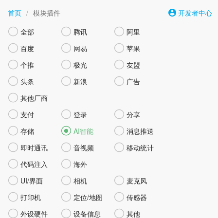
首页
/
模块插件
开发者中心



全部
腾讯
阿里



百度
网易
苹果



个推
极光
友盟



头条
新浪
广告

其他厂商



支付
登录
分享



存储
AI智能
消息推送



即时通讯
音视频
移动统计


代码注入
海外



UI/界面
相机
麦克风



打印机
定位/地图
传感器



外设硬件
设备信息
其他